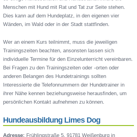
Preisvergleich der Hundeschulen in Weißenburg
Menschen mit Hund mit Rat und Tat zur Seite stehen.
in Bayern
Dies kann auf dem Hundeplatz, in den eigenen vier
Hundeschulen vs. Hundesportvereine in
Wänden, im Wald oder in der Stadt stattfinden.
Weißenburg in Bayern
So findet man den richtigen Hundetrainer in
Wer an einem Kurs teilnimmt, muss die jeweiligen
Weißenburg in Bayern
Trainingszeiten beachten, ansonsten lassen sich
Darum lohnt sich der Besuch einer
Hundeschule
individuelle Termine für den Einzelunterricht vereinbaren.
Bei Fragen zu den Trainingszeiten oder -orten oder
anderen Belangen des Hundetrainings sollten
Interessierte die Telefonnummern der Hundetrainer in
ihrer Nähe kennen beziehungsweise herausfinden, um
persönlichen Kontakt aufnehmen zu können.
Hundeausbildung Limes Dog
Adresse:
Frühlingstraße 5, 91781 Weißenburg in