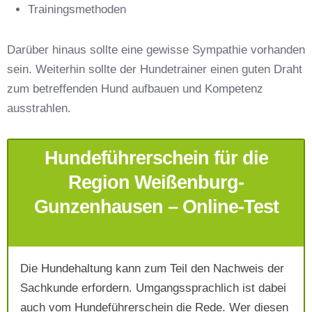
E-Mail-Adresse
*
Trainingsmethoden
Darüber hinaus sollte eine gewisse Sympathie vorhanden
sein. Weiterhin sollte der Hundetrainer einen guten Draht
zum betreffenden Hund aufbauen und Kompetenz
Telefonnummer
*
ausstrahlen.
Hundeführerschein für die
Region Weißenburg-
Gunzenhausen – Online-Test
Mit Absenden der Daten akzeptiere ich die
AGB`s
.
Die Hundehaltung kann zum Teil den Nachweis der
Sachkunde erfordern. Umgangssprachlich ist dabei
auch vom Hundeführerschein die Rede. Wer diesen
Absenden