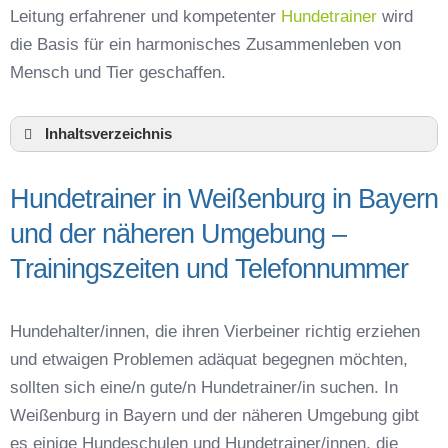
Leitung erfahrener und kompetenter
Hundetrainer
wird
die Basis für ein harmonisches Zusammenleben von
Mensch und Tier geschaffen.
Inhaltsverzeichnis
Hundeschule Weißenburg in Bayern und
Umgebung
Hundetrainer in Weißenburg in Bayern
Hundetrainer in Weißenburg in Bayern und der
und der näheren Umgebung –
näheren Umgebung – Trainingszeiten und
Telefonnummer
Trainingszeiten und Telefonnummer
Das macht einen guten Hundetrainer aus
Hundeführerschein für die Region Weißenburg-
Hundehalter/innen, die ihren Vierbeiner richtig erziehen
Gunzenhausen – Online-Test
und etwaigen Problemen adäquat begegnen möchten,
Hundetrainer Ausbildung in Weißenburg in
Bayern oder online
sollten sich eine/n gute/n Hundetrainer/in suchen. In
Weißenburg in Bayern und der näheren Umgebung gibt
Hundezubehör für das Training und
Hundespielzeug zur Beschäftigung
es einige Hundeschulen und Hundetrainer/innen, die