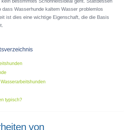
 kein bestimmtes Schönheitsideal geht. Stattdessen
, so dass Wasserhunde kaltem Wasser problemlos
 ist dies eine wichtige Eigenschaft, die die Basis
t.
tsverzeichnis
eitshunden
nde
n Wasserarbeitshunden
n typisch?
heiten von