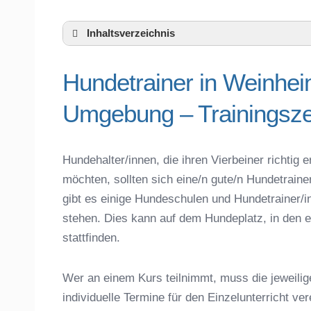
Inhaltsverzeichnis
Hundeschule Weinheim und Umgebung
Hundetrainer in Weinhe
Hundetrainer in Weinheim und der nähe
Das macht einen guten Hundetrainer aus
Umgebung – Trainingsze
Hundeführerschein für die Region Rhein-
Hundetrainer Ausbildung in Weinheim ode
Hundezubehör für das Training und Hund
Hundehalter/innen, die ihren Vierbeiner richti
Preisvergleich der Hundeschulen in Wei
möchten, sollten sich eine/n gute/n Hundetrai
Hundeschulen vs. Hundesportvereine in
gibt es einige Hundeschulen und Hundetrainer/i
So findet man den richtigen Hundetraine
stehen. Dies kann auf dem Hundeplatz, in den e
Darum lohnt sich der Besuch einer Hund
stattfinden.
Wer an einem Kurs teilnimmt, muss die jeweilig
individuelle Termine für den Einzelunterricht ve