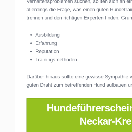
Verhaltensproblemen suchen, sollten sich an ei
Name der Hundeschule
*
allerdings die Frage, was einen guten Hundet
trennen und den richtigen Experten finden. Gru
Ausbildung
Erfahrung
Anschrift
Reputation
Trainingsmethoden
Darüber hinaus sollte eine gewisse Sympathie v
guten Draht zum betreffenden Hund aufbauen u
Hundeführerschein
E-Mail-Adresse
*
Neckar-Krei