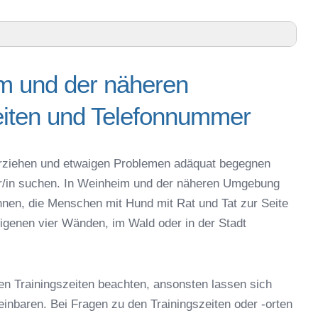
im und der näheren
ren Umgebung – Trainingszeiten und Telefonnummer
iten und Telefonnummer
Neckar-Kreis – Online-Test
r online
espielzeug zur Beschäftigung
g erziehen und etwaigen Problemen adäquat begegnen
nheim
ner/in suchen. In Weinheim und der näheren Umgebung
 Weinheim
nnen, die Menschen mit Hund mit Rat und Tat zur Seite
r in Weinheim
igenen vier Wänden, im Wald oder in der Stadt
eschule
en Trainingszeiten beachten, ansonsten lassen sich
reinbaren. Bei Fragen zu den Trainingszeiten oder -orten