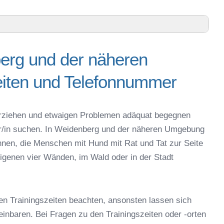
g
erg und der näheren
heren Umgebung – Trainingszeiten und Telefonnummer
iten und Telefonnummer
th – Online-Test
der online
espielzeug zur Beschäftigung
g erziehen und etwaigen Problemen adäquat begegnen
denberg
ner/in suchen. In Weidenberg und der näheren Umgebung
 Weidenberg
nnen, die Menschen mit Hund mit Rat und Tat zur Seite
r in Weidenberg
igenen vier Wänden, im Wald oder in der Stadt
eschule
en Trainingszeiten beachten, ansonsten lassen sich
reinbaren. Bei Fragen zu den Trainingszeiten oder -orten