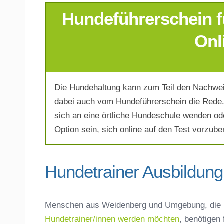
Hundeführerschein f
E-Mail-Adresse
*
Onl
Die Hundehaltung kann zum Teil den Nachwei
Telefonnummer
*
dabei auch vom Hundeführerschein die Rede. 
sich an eine örtliche Hundeschule wenden od
Option sein, sich online auf den Test vorzuber
Hundetrainer Ausbildung
Mit Absenden der Daten akzeptiere 
Menschen aus Weidenberg und Umgebung, die 
Hundetrainer/innen werden möchten
, benötigen