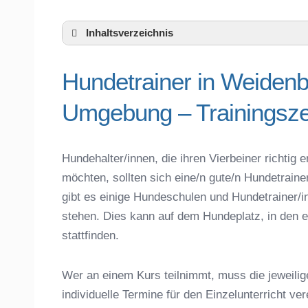
Inhaltsverzeichnis
Hundeschule Weidenberg und Umgebun
Hundetrainer in Weidenb
Hundetrainer in Weidenberg und der nä
Das macht einen guten Hundetrainer aus
Umgebung – Trainingsze
Hundeführerschein für die Region Bayreu
Hundetrainer Ausbildung in Weidenberg o
Hundezubehör für das Training und Hund
Hundehalter/innen, die ihren Vierbeiner richti
Preisvergleich der Hundeschulen in Wei
möchten, sollten sich eine/n gute/n Hundetrai
Hundeschulen vs. Hundesportvereine in
gibt es einige Hundeschulen und Hundetrainer/i
So findet man den richtigen Hundetraine
stehen. Dies kann auf dem Hundeplatz, in den e
Darum lohnt sich der Besuch einer Hund
stattfinden.
Wer an einem Kurs teilnimmt, muss die jeweilig
individuelle Termine für den Einzelunterricht ve