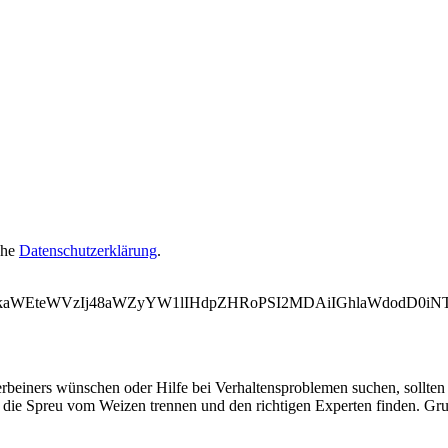
ehe
Datenschutzerklärung
.
WVkaWEteWVzIj48aWZyYW1lIHdpZHRoPSI2MDAiIGhlaWdodD0i
erbeiners wünschen oder Hilfe bei Verhaltensproblemen suchen, sollten 
ie Spreu vom Weizen trennen und den richtigen Experten finden. Grun