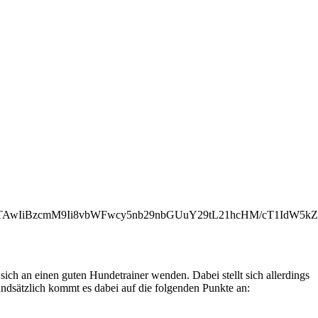
NTAwIiBzcmM9Ii8vbWFwcy5nb29nbGUuY29tL21hcHM/cT1IdW5
sich an einen guten Hundetrainer wenden. Dabei stellt sich allerdings
dsätzlich kommt es dabei auf die folgenden Punkte an: