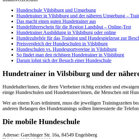
Hundeschule Vilsbiburg und Umgebung
Hundetrainer in Vilsbiburg und der näheren Umgebung – Tra
Das macht einen guten Hundetrainer aus
Hundeführerschein für die Region Landshut – Online-Test
Hundetrainer Ausbildung in Vilsbiburg oder online
Hundezubehör für das Training und Hundespielzeug zur Besc
Preisvergleich der Hundeschulen in Vilsbiburg
Hundeschulen vs. Hundesportvereine in Vilsbiburg
So findet man den richtigen Hundetrainer in Vilsbiburg
Darum lohnt sich der Besuch einer Hundeschule
Hundetrainer in Vilsbiburg und der nähe
Hundehalter/innen, die ihren Vierbeiner richtig erziehen und etwaig
einige Hundeschulen und Hundetrainer/innen, die Menschen mit Hund m
Wer an einem Kurs teilnimmt, muss die jeweiligen Trainingszeiten beac
anderen Belangen des Hundetrainings sollten Interessierte die Tele
Die mobile Hundeschule
Adresse:
Garchinger Str. 16a, 84549 Engelsberg