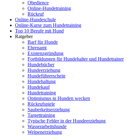
Obedience
Online-Hundetraining
Rückruf
Online-Hundeschule
Online-Kurse zum Hundetraining
Top 10 Berufe mit Hund
Ratgeber
Barf für Hunde
Ehrenamt
Existenzgründung
Fortbildungen für Hundehalter und Hundetrainer
Hundebücher
Hundeerziehung
Hundeführerschein
Hundehaltung
Hundekauf
Hundetraining
Optimismus in Hunden wecken
Rückrufspiele
Sauberkeitserziehung
Targettraining
Typische Fehler in der Hundeerziehung
Wasserarbeitshunde
Welpenerziehung