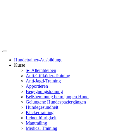
Hundetrainer-Ausbildung
Kurse
► Alleinbleiben
Anti-Giftköder-Training
Anti-Jagd-Training
Apportieren
Begegnungstraining
Beißhemmung beim jungen Hund
Gelungene Hundespaziergängen
Hundegesundheit
Klickertraining
Leinenführigkeit
Mantrailing
Medical Training