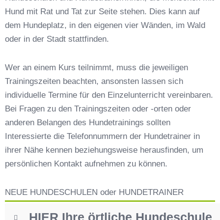
Vilgertshofen
Hund mit Rat und Tat zur Seite stehen. Dies kann auf
Hundeschulen vs. Hundesportvereine in
dem Hundeplatz, in den eigenen vier Wänden, im Wald
Vilgertshofen
oder in der Stadt stattfinden.
So findet man den richtigen Hundetrainer in
Vilgertshofen
Wer an einem Kurs teilnimmt, muss die jeweiligen
Darum lohnt sich der Besuch einer
Trainingszeiten beachten, ansonsten lassen sich
Hundeschule
individuelle Termine für den Einzelunterricht vereinbaren.
Bei Fragen zu den Trainingszeiten oder -orten oder
anderen Belangen des Hundetrainings sollten
Interessierte die Telefonnummern der Hundetrainer in
ihrer Nähe kennen beziehungsweise herausfinden, um
persönlichen Kontakt aufnehmen zu können.
NEUE HUNDESCHULEN oder HUNDETRAINER
HIER Ihre örtliche Hundeschule