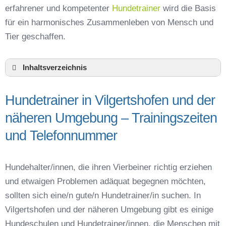
erfahrener und kompetenter
Hundetrainer
wird die Basis
für ein harmonisches Zusammenleben von Mensch und
Tier geschaffen.
Inhaltsverzeichnis
Hundeschule Vilgertshofen und Umgebung
Hundetrainer in Vilgertshofen und der
Hundetrainer in Vilgertshofen und der näheren
Umgebung – Trainingszeiten und
näheren Umgebung – Trainingszeiten
Telefonnummer
und Telefonnummer
Das macht einen guten Hundetrainer aus
Hundeführerschein für die Region Landsberg
am Lech – Online-Test
Hundehalter/innen, die ihren Vierbeiner richtig erziehen
Hundetrainer Ausbildung in Vilgertshofen oder
und etwaigen Problemen adäquat begegnen möchten,
online
sollten sich eine/n gute/n Hundetrainer/in suchen. In
Hundezubehör für das Training und
Vilgertshofen und der näheren Umgebung gibt es einige
Hundespielzeug zur Beschäftigung
Hundeschulen und Hundetrainer/innen, die Menschen mit
Preisvergleich der Hundeschulen in