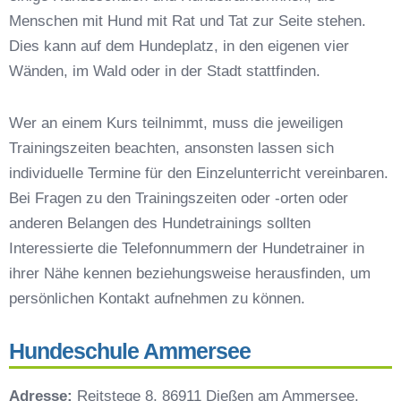
Preisvergleich der Hundeschulen in Utting am
Menschen mit Hund mit Rat und Tat zur Seite stehen.
Ammersee
Dies kann auf dem Hundeplatz, in den eigenen vier
Hundeschulen vs. Hundesportvereine in Utting
Wänden, im Wald oder in der Stadt stattfinden.
am Ammersee
So findet man den richtigen Hundetrainer in
Wer an einem Kurs teilnimmt, muss die jeweiligen
Utting am Ammersee
Trainingszeiten beachten, ansonsten lassen sich
Darum lohnt sich der Besuch einer
Hundeschule
individuelle Termine für den Einzelunterricht vereinbaren.
Bei Fragen zu den Trainingszeiten oder -orten oder
anderen Belangen des Hundetrainings sollten
Interessierte die Telefonnummern der Hundetrainer in
ihrer Nähe kennen beziehungsweise herausfinden, um
persönlichen Kontakt aufnehmen zu können.
Hundeschule Ammersee
Adresse:
Reitstege 8, 86911 Dießen am Ammersee,