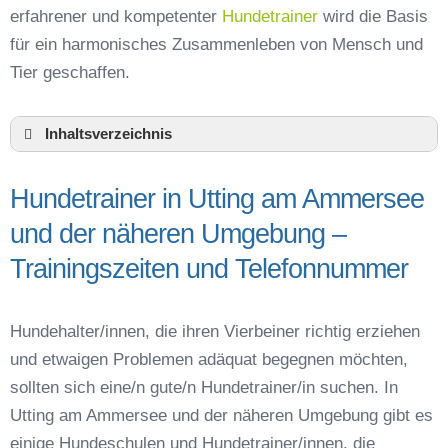
erfahrener und kompetenter
Hundetrainer
wird die Basis
für ein harmonisches Zusammenleben von Mensch und
Tier geschaffen.
Inhaltsverzeichnis
Hundeschule Utting am Ammersee und
Umgebung
Hundetrainer in Utting am Ammersee
Hundetrainer in Utting am Ammersee und der
und der näheren Umgebung –
näheren Umgebung – Trainingszeiten und
Telefonnummer
Trainingszeiten und Telefonnummer
Das macht einen guten Hundetrainer aus
Hundeführerschein für die Region Landsberg
Hundehalter/innen, die ihren Vierbeiner richtig erziehen
am Lech – Online-Test
und etwaigen Problemen adäquat begegnen möchten,
Hundetrainer Ausbildung in Utting am
Ammersee oder online
sollten sich eine/n gute/n Hundetrainer/in suchen. In
Utting am Ammersee und der näheren Umgebung gibt es
Hundezubehör für das Training und
Hundespielzeug zur Beschäftigung
einige Hundeschulen und Hundetrainer/innen, die