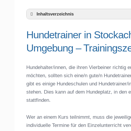
Inhaltsverzeichnis
Hundeschule Stockach und Umgebung
Hundetrainer in Stockac
Hundetrainer in Stockach und der nähe
Das macht einen guten Hundetrainer aus
Umgebung – Trainingsze
Hundeführerschein für die Region Konsta
Hundetrainer Ausbildung in Stockach ode
Hundezubehör für das Training und Hund
Hundehalter/innen, die ihren Vierbeiner richti
Preisvergleich der Hundeschulen in Sto
möchten, sollten sich eine/n gute/n Hundetrai
Hundeschulen vs. Hundesportvereine in
gibt es einige Hundeschulen und Hundetrainer/i
So findet man den richtigen Hundetraine
stehen. Dies kann auf dem Hundeplatz, in den e
Darum lohnt sich der Besuch einer Hund
stattfinden.
Wer an einem Kurs teilnimmt, muss die jeweilig
individuelle Termine für den Einzelunterricht ve