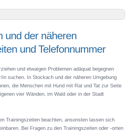
h und der näheren
ren Umgebung – Trainingszeiten und Telefonnummer
iten und Telefonnummer
nz – Online-Test
r online
espielzeug zur Beschäftigung
g erziehen und etwaigen Problemen adäquat begegnen
ckach
ner/in suchen. In Stockach und der näheren Umgebung
 Stockach
nnen, die Menschen mit Hund mit Rat und Tat zur Seite
r in Stockach
igenen vier Wänden, im Wald oder in der Stadt
eschule
en Trainingszeiten beachten, ansonsten lassen sich
reinbaren. Bei Fragen zu den Trainingszeiten oder -orten