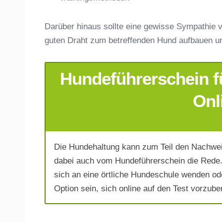
Darüber hinaus sollte eine gewisse Sympathie v
guten Draht zum betreffenden Hund aufbauen u
Hundeführerschein f
E-Mail-Adresse
*
Onl
Die Hundehaltung kann zum Teil den Nachwei
Telefonnummer
*
dabei auch vom Hundeführerschein die Rede.
sich an eine örtliche Hundeschule wenden od
Option sein, sich online auf den Test vorzuber