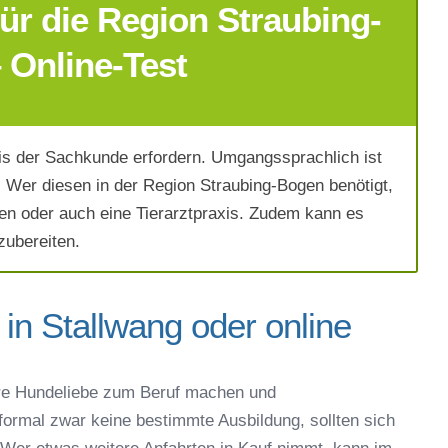
ür die Region Straubing-
 Online-Test
s der Sachkunde erfordern. Umgangssprachlich ist
Wer diesen in der Region Straubing-Bogen benötigt,
en oder auch eine Tierarztpraxis. Zudem kann es
zubereiten.
in Stallwang oder online
ich die
AGB`s
.
re Hundeliebe zum Beruf machen und
 formal zwar keine bestimmte Ausbildung, sollten sich
Absenden