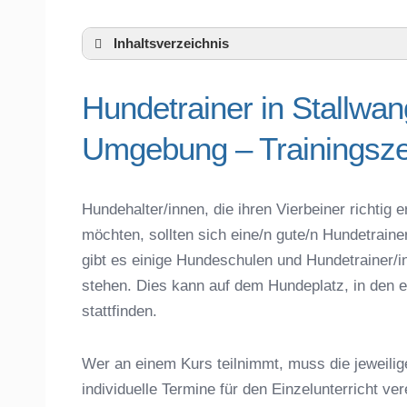
Inhaltsverzeichnis
Hundeschule Stallwang und Umgebung
Hundetrainer in Stallwa
Hundetrainer in Stallwang und der nähe
Das macht einen guten Hundetrainer aus
Umgebung – Trainingsze
Hundeführerschein für die Region Straub
Hundetrainer Ausbildung in Stallwang ode
Hundezubehör für das Training und Hund
Hundehalter/innen, die ihren Vierbeiner richti
Preisvergleich der Hundeschulen in Stal
möchten, sollten sich eine/n gute/n Hundetrain
Hundeschulen vs. Hundesportvereine in 
gibt es einige Hundeschulen und Hundetrainer/i
So findet man den richtigen Hundetrainer
stehen. Dies kann auf dem Hundeplatz, in den e
Darum lohnt sich der Besuch einer Hund
stattfinden.
Wer an einem Kurs teilnimmt, muss die jeweilig
individuelle Termine für den Einzelunterricht ve