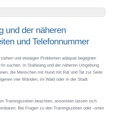
ng und der näheren
ren Umgebung – Trainingszeiten und Telefonnummer
iten und Telefonnummer
ing-Bogen – Online-Test
r online
espielzeug zur Beschäftigung
g erziehen und etwaigen Problemen adäquat begegnen
lwang
er/in suchen. In Stallwang und der näheren Umgebung
Stallwang
nnen, die Menschen mit Hund mit Rat und Tat zur Seite
 in Stallwang
igenen vier Wänden, im Wald oder in der Stadt
eschule
en Trainingszeiten beachten, ansonsten lassen sich
reinbaren. Bei Fragen zu den Trainingszeiten oder -orten