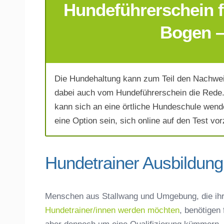
Hundeführerschein f
E-Mail-Adresse
*
Bogen –
Die Hundehaltung kann zum Teil den Nachwei
Telefonnummer
*
dabei auch vom Hundeführerschein die Rede. 
kann sich an eine örtliche Hundeschule wend
eine Option sein, sich online auf den Test vor
Hundetrainer Ausbildung 
Mit Absenden der Daten akzeptiere 
Menschen aus Stallwang und Umgebung, die ih
Hundetrainer/innen werden möchten
, benötigen