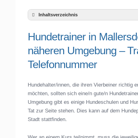
Inhaltsverzeichnis
Hundeschule Mallersdorf-Pfaffenberg u
Hundetrainer in Mallersd
Hundetrainer in Mallersdorf-Pfaffenberg
Telefonnummer
näheren Umgebung – Tra
Das macht einen guten Hundetrainer aus
Hundeführerschein für die Region Straub
Telefonnummer
Hundetrainer Ausbildung in Mallersdorf-P
Hundezubehör für das Training und Hund
Preisvergleich der Hundeschulen in Mall
Hundehalter/innen, die ihren Vierbeiner richti
möchten, sollten sich eine/n gute/n Hundetraine
Hundeschulen vs. Hundesportvereine in 
Umgebung gibt es einige Hundeschulen und Hun
So findet man den richtigen Hundetrainer
Tat zur Seite stehen. Dies kann auf dem Hundep
Darum lohnt sich der Besuch einer Hund
Stadt stattfinden.
Wer an einem Kurs teilnimmt, muss die jeweilig