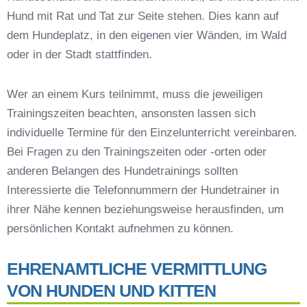
Hund mit Rat und Tat zur Seite stehen. Dies kann auf
Hundeschulen vs. Hundesportvereine in
Schliersee
dem Hundeplatz, in den eigenen vier Wänden, im Wald
So findet man den richtigen Hundetrainer in
oder in der Stadt stattfinden.
Schliersee
Darum lohnt sich der Besuch einer
Wer an einem Kurs teilnimmt, muss die jeweiligen
Hundeschule
Trainingszeiten beachten, ansonsten lassen sich
individuelle Termine für den Einzelunterricht vereinbaren.
Bei Fragen zu den Trainingszeiten oder -orten oder
anderen Belangen des Hundetrainings sollten
Interessierte die Telefonnummern der Hundetrainer in
ihrer Nähe kennen beziehungsweise herausfinden, um
persönlichen Kontakt aufnehmen zu können.
EHRENAMTLICHE VERMITTLUNG
VON HUNDEN UND KITTEN