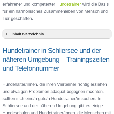
erfahrener und kompetenter
Hundetrainer
wird die Basis
für ein harmonisches Zusammenleben von Mensch und
Tier geschaffen.
Inhaltsverzeichnis
Hundeschule Schliersee und Umgebung
Hundetrainer in Schliersee und der
Hundetrainer in Schliersee und der näheren
Umgebung – Trainingszeiten und
näheren Umgebung – Trainingszeiten
Telefonnummer
und Telefonnummer
Das macht einen guten Hundetrainer aus
Hundeführerschein für die Region Miesbach –
Online-Test
Hundehalter/innen, die ihren Vierbeiner richtig erziehen
Hundetrainer Ausbildung in Schliersee oder
und etwaigen Problemen adäquat begegnen möchten,
online
sollten sich eine/n gute/n Hundetrainer/in suchen. In
Hundezubehör für das Training und
Schliersee und der näheren Umgebung gibt es einige
Hundespielzeug zur Beschäftigung
Hundeschulen und Hundetrainer/innen, die Menschen mit
Preisvergleich der Hundeschulen in Schliersee