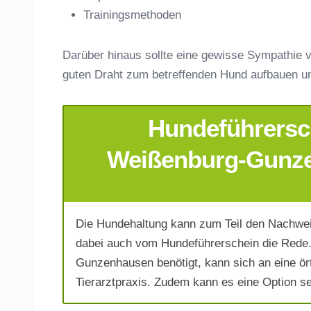
Trainingsmethoden
Darüber hinaus sollte eine gewisse Sympathie v
guten Draht zum betreffenden Hund aufbauen u
Hundeführersch
E-Mail-Adresse
*
Weißenburg-Gunze
Die Hundehaltung kann zum Teil den Nachwei
Telefonnummer
*
dabei auch vom Hundeführerschein die Rede.
Gunzenhausen benötigt, kann sich an eine ö
Tierarztpraxis. Zudem kann es eine Option sei