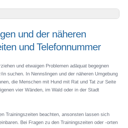
g
ngen und der näheren
heren Umgebung – Trainingszeiten und Telefonnummer
iten und Telefonnummer
enburg-Gunzenhausen – Online-Test
oder online
espielzeug zur Beschäftigung
g erziehen und etwaigen Problemen adäquat begegnen
nslingen
er/in suchen. In Nennslingen und der näheren Umgebung
 Nennslingen
nnen, die Menschen mit Hund mit Rat und Tat zur Seite
r in Nennslingen
igenen vier Wänden, im Wald oder in der Stadt
eschule
en Trainingszeiten beachten, ansonsten lassen sich
reinbaren. Bei Fragen zu den Trainingszeiten oder -orten