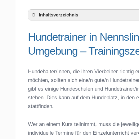
Inhaltsverzeichnis
Hundeschule Nennslingen und Umgebun
Hundetrainer in Nennsli
Hundetrainer in Nennslingen und der nä
Das macht einen guten Hundetrainer aus
Umgebung – Trainingsze
Hundeführerschein für die Region Weiß
Hundetrainer Ausbildung in Nennslingen 
Hundezubehör für das Training und Hund
Hundehalter/innen, die ihren Vierbeiner richti
Preisvergleich der Hundeschulen in Nen
möchten, sollten sich eine/n gute/n Hundetrain
Hundeschulen vs. Hundesportvereine in
gibt es einige Hundeschulen und Hundetrainer/i
So findet man den richtigen Hundetraine
stehen. Dies kann auf dem Hundeplatz, in den e
Darum lohnt sich der Besuch einer Hund
stattfinden.
Wer an einem Kurs teilnimmt, muss die jeweilig
individuelle Termine für den Einzelunterricht ve