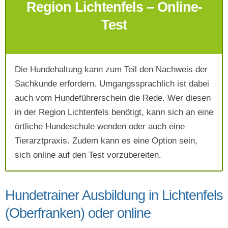
Region Lichtenfels – Online-
Test
Mit Absenden der Daten akzeptiere ich die
AGB`s
.
Die Hundehaltung kann zum Teil den Nachweis der
Sachkunde erfordern. Umgangssprachlich ist dabei
auch vom Hundeführerschein die Rede. Wer diesen
Absenden
in der Region Lichtenfels benötigt, kann sich an eine
örtliche Hundeschule wenden oder auch eine
Tierarztpraxis. Zudem kann es eine Option sein,
sich online auf den Test vorzubereiten.
Hundetrainer Ausbildung in Lichtenfels
(Oberfranken) oder online