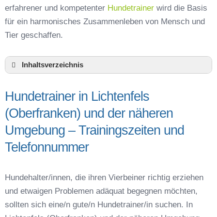
erfahrener und kompetenter
Hundetrainer
wird die Basis
für ein harmonisches Zusammenleben von Mensch und
Tier geschaffen.
Inhaltsverzeichnis
Hundeschule Lichtenfels (Oberfranken) und
Umgebung
Hundetrainer in Lichtenfels
Hundetrainer in Lichtenfels (Oberfranken) und
(Oberfranken) und der näheren
der näheren Umgebung – Trainingszeiten und
Telefonnummer
Umgebung – Trainingszeiten und
Das macht einen guten Hundetrainer aus
Telefonnummer
Hundeführerschein für die Region Lichtenfels –
Online-Test
Hundetrainer Ausbildung in Lichtenfels
Hundehalter/innen, die ihren Vierbeiner richtig erziehen
(Oberfranken) oder online
und etwaigen Problemen adäquat begegnen möchten,
Hundezubehör für das Training und
sollten sich eine/n gute/n Hundetrainer/in suchen. In
Hundespielzeug zur Beschäftigung