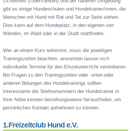
Lichtenfels (Oberfranken) und der näheren Umgebung
Preisvergleich der Hundeschulen in Lichtenfels
gibt es einige Hundeschulen und Hundetrainer/innen, die
(Oberfranken)
Menschen mit Hund mit Rat und Tat zur Seite stehen.
Hundeschulen vs. Hundesportvereine in
Dies kann auf dem Hundeplatz, in den eigenen vier
Lichtenfels (Oberfranken)
Wänden, im Wald oder in der Stadt stattfinden.
So findet man den richtigen Hundetrainer in
Lichtenfels (Oberfranken)
Darum lohnt sich der Besuch einer
Wer an einem Kurs teilnimmt, muss die jeweiligen
Hundeschule
Trainingszeiten beachten, ansonsten lassen sich
individuelle Termine für den Einzelunterricht vereinbaren.
Bei Fragen zu den Trainingszeiten oder -orten oder
anderen Belangen des Hundetrainings sollten
Interessierte die Telefonnummern der Hundetrainer in
ihrer Nähe kennen beziehungsweise herausfinden, um
persönlichen Kontakt aufnehmen zu können.
1.Freizeitclub Hund e.V.