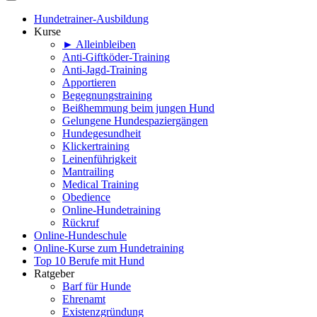
Hundetrainer-Ausbildung
Kurse
► Alleinbleiben
Anti-Giftköder-Training
Anti-Jagd-Training
Apportieren
Begegnungstraining
Beißhemmung beim jungen Hund
Gelungene Hundespaziergängen
Hundegesundheit
Klickertraining
Leinenführigkeit
Mantrailing
Medical Training
Obedience
Online-Hundetraining
Rückruf
Online-Hundeschule
Online-Kurse zum Hundetraining
Top 10 Berufe mit Hund
Ratgeber
Barf für Hunde
Ehrenamt
Existenzgründung