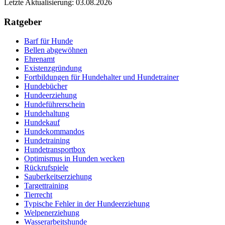
Letzte Aktualisierung: 03.08.2026
Ratgeber
Barf für Hunde
Bellen abgewöhnen
Ehrenamt
Existenzgründung
Fortbildungen für Hundehalter und Hundetrainer
Hundebücher
Hundeerziehung
Hundeführerschein
Hundehaltung
Hundekauf
Hundekommandos
Hundetraining
Hundetransportbox
Optimismus in Hunden wecken
Rückrufspiele
Sauberkeitserziehung
Targettraining
Tierrecht
Typische Fehler in der Hundeerziehung
Welpenerziehung
Wasserarbeitshunde