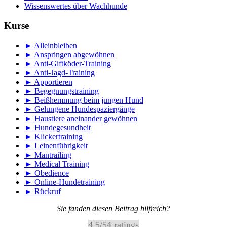
Wissenswertes über Wachhunde
Kurse
► Alleinbleiben
► Anspringen abgewöhnen
► Anti-Giftköder-Training
► Anti-Jagd-Training
► Apportieren
► Begegnungstraining
► Beißhemmung beim jungen Hund
► Gelungene Hundespaziergänge
► Haustiere aneinander gewöhnen
► Hundegesundheit
► Klickertraining
► Leinenführigkeit
► Mantrailing
► Medical Training
► Obedience
► Online-Hundetraining
► Rückruf
Sie fanden diesen Beitrag hilfreich?
4.5
/
5
4
ratings