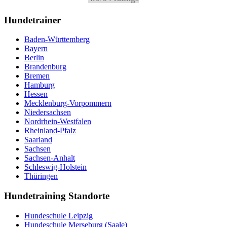
Hundetrainer
Baden-Württemberg
Bayern
Berlin
Brandenburg
Bremen
Hamburg
Hessen
Mecklenburg-Vorpommern
Niedersachsen
Nordrhein-Westfalen
Rheinland-Pfalz
Saarland
Sachsen
Sachsen-Anhalt
Schleswig-Holstein
Thüringen
Hundetraining Standorte
Hundeschule Leipzig
Hundeschule Merseburg (Saale)