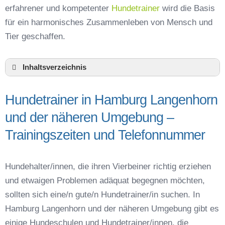
erfahrener und kompetenter
Hundetrainer
wird die Basis
für ein harmonisches Zusammenleben von Mensch und
Tier geschaffen.
Inhaltsverzeichnis
Hundeschule Hamburg Langenhorn und
Umgebung
Hundetrainer in Hamburg Langenhorn
Hundetrainer in Hamburg Langenhorn und der
und der näheren Umgebung –
näheren Umgebung – Trainingszeiten und
Telefonnummer
Trainingszeiten und Telefonnummer
Das macht einen guten Hundetrainer aus
Hundeführerschein für die Region Bezirk Nord –
Hundehalter/innen, die ihren Vierbeiner richtig erziehen
Online-Test
und etwaigen Problemen adäquat begegnen möchten,
Hundetrainer Ausbildung in Hamburg
Langenhorn oder online
sollten sich eine/n gute/n Hundetrainer/in suchen. In
Hamburg Langenhorn und der näheren Umgebung gibt es
Hundezubehör für das Training und
Hundespielzeug zur Beschäftigung
einige Hundeschulen und Hundetrainer/innen, die