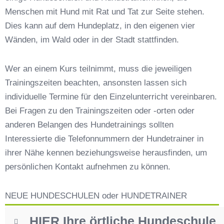
Preisvergleich der Hundeschulen in Hamburg
Menschen mit Hund mit Rat und Tat zur Seite stehen.
Langenhorn
Dies kann auf dem Hundeplatz, in den eigenen vier
Hundeschulen vs. Hundesportvereine in
Wänden, im Wald oder in der Stadt stattfinden.
Hamburg Langenhorn
So findet man den richtigen Hundetrainer in
Wer an einem Kurs teilnimmt, muss die jeweiligen
Hamburg Langenhorn
Trainingszeiten beachten, ansonsten lassen sich
Darum lohnt sich der Besuch einer
Hundeschule
individuelle Termine für den Einzelunterricht vereinbaren.
Bei Fragen zu den Trainingszeiten oder -orten oder
anderen Belangen des Hundetrainings sollten
Interessierte die Telefonnummern der Hundetrainer in
ihrer Nähe kennen beziehungsweise herausfinden, um
persönlichen Kontakt aufnehmen zu können.
NEUE HUNDESCHULEN oder HUNDETRAINER
HIER Ihre örtliche Hundeschule