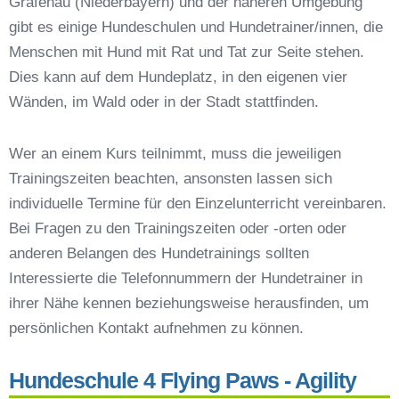
Grafenau (Niederbayern) und der näheren Umgebung
Preisvergleich der Hundeschulen in Grafenau
gibt es einige Hundeschulen und Hundetrainer/innen, die
(Niederbayern)
Menschen mit Hund mit Rat und Tat zur Seite stehen.
Hundeschulen vs. Hundesportvereine in
Dies kann auf dem Hundeplatz, in den eigenen vier
Grafenau (Niederbayern)
Wänden, im Wald oder in der Stadt stattfinden.
So findet man den richtigen Hundetrainer in
Grafenau (Niederbayern)
Darum lohnt sich der Besuch einer
Wer an einem Kurs teilnimmt, muss die jeweiligen
Hundeschule
Trainingszeiten beachten, ansonsten lassen sich
individuelle Termine für den Einzelunterricht vereinbaren.
Bei Fragen zu den Trainingszeiten oder -orten oder
anderen Belangen des Hundetrainings sollten
Interessierte die Telefonnummern der Hundetrainer in
ihrer Nähe kennen beziehungsweise herausfinden, um
persönlichen Kontakt aufnehmen zu können.
Hundeschule 4 Flying Paws - Agility