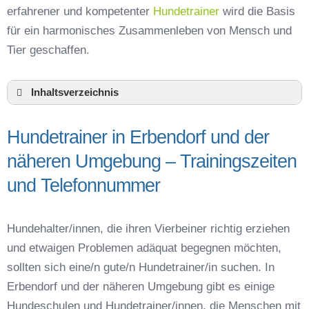
erfahrener und kompetenter
Hundetrainer
wird die Basis
für ein harmonisches Zusammenleben von Mensch und
Tier geschaffen.
Inhaltsverzeichnis
Hundeschule Erbendorf und Umgebung
Hundetrainer in Erbendorf und der
Hundetrainer in Erbendorf und der näheren
Umgebung – Trainingszeiten und
näheren Umgebung – Trainingszeiten
Telefonnummer
und Telefonnummer
Das macht einen guten Hundetrainer aus
Hundeführerschein für die Region Tirschenreuth
– Online-Test
Hundehalter/innen, die ihren Vierbeiner richtig erziehen
Hundetrainer Ausbildung in Erbendorf oder
und etwaigen Problemen adäquat begegnen möchten,
online
sollten sich eine/n gute/n Hundetrainer/in suchen. In
Hundezubehör für das Training und
Erbendorf und der näheren Umgebung gibt es einige
Hundespielzeug zur Beschäftigung
Hundeschulen und Hundetrainer/innen, die Menschen mit
Preisvergleich der Hundeschulen in Erbendorf