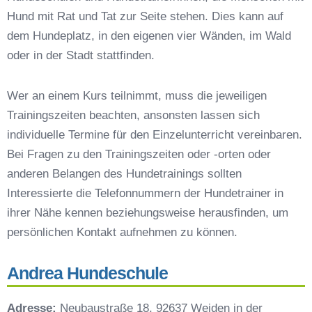
Hund mit Rat und Tat zur Seite stehen. Dies kann auf
Hundeschulen vs. Hundesportvereine in
Erbendorf
dem Hundeplatz, in den eigenen vier Wänden, im Wald
So findet man den richtigen Hundetrainer in
oder in der Stadt stattfinden.
Erbendorf
Darum lohnt sich der Besuch einer
Wer an einem Kurs teilnimmt, muss die jeweiligen
Hundeschule
Trainingszeiten beachten, ansonsten lassen sich
individuelle Termine für den Einzelunterricht vereinbaren.
Bei Fragen zu den Trainingszeiten oder -orten oder
anderen Belangen des Hundetrainings sollten
Interessierte die Telefonnummern der Hundetrainer in
ihrer Nähe kennen beziehungsweise herausfinden, um
persönlichen Kontakt aufnehmen zu können.
Andrea Hundeschule
Adresse:
Neubaustraße 18, 92637 Weiden in der