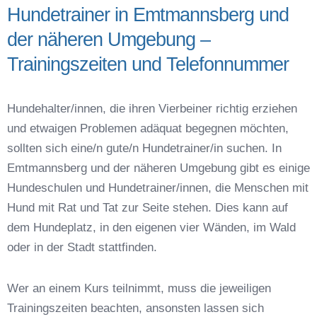
Hundetrainer in Emtmannsberg und
Hundetrainer in Emtmannsberg und der näheren
Umgebung – Trainingszeiten und
der näheren Umgebung –
Telefonnummer
Trainingszeiten und Telefonnummer
Das macht einen guten Hundetrainer aus
Hundeführerschein für die Region Bayreuth –
Online-Test
Hundehalter/innen, die ihren Vierbeiner richtig erziehen
Hundetrainer Ausbildung in Emtmannsberg oder
und etwaigen Problemen adäquat begegnen möchten,
online
sollten sich eine/n gute/n Hundetrainer/in suchen. In
Hundezubehör für das Training und
Emtmannsberg und der näheren Umgebung gibt es einige
Hundespielzeug zur Beschäftigung
Hundeschulen und Hundetrainer/innen, die Menschen mit
Preisvergleich der Hundeschulen in
Emtmannsberg
Hund mit Rat und Tat zur Seite stehen. Dies kann auf
Hundeschulen vs. Hundesportvereine in
dem Hundeplatz, in den eigenen vier Wänden, im Wald
Emtmannsberg
oder in der Stadt stattfinden.
So findet man den richtigen Hundetrainer in
Emtmannsberg
Wer an einem Kurs teilnimmt, muss die jeweiligen
Darum lohnt sich der Besuch einer
Trainingszeiten beachten, ansonsten lassen sich
Hundeschule