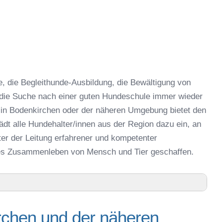
 die Begleithunde-Ausbildung, die Bewältigung von
 die Suche nach einer guten Hundeschule immer wieder
 in Bodenkirchen oder der näheren Umgebung bietet den
dt alle Hundehalter/innen aus der Region dazu ein, an
er der Leitung erfahrener und kompetenter
hes Zusammenleben von Mensch und Tier geschaffen.
ng
rchen und der näheren
äheren Umgebung – Trainingszeiten und