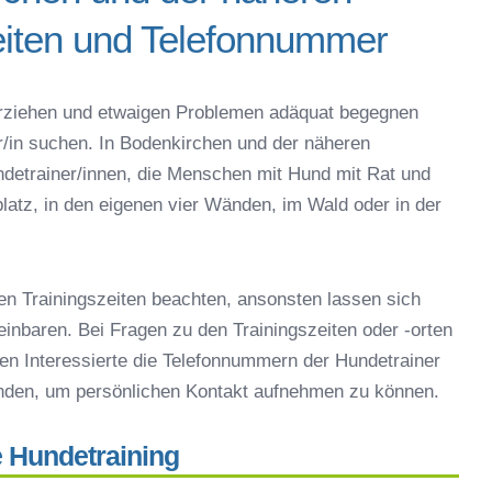
iten und Telefonnummer
ut – Online-Test
 oder online
g erziehen und etwaigen Problemen adäquat begegnen
espielzeug zur Beschäftigung
er/in suchen. In Bodenkirchen und der näheren
enkirchen
detrainer/innen, die Menschen mit Hund mit Rat und
 Bodenkirchen
latz, in den eigenen vier Wänden, im Wald oder in der
r in Bodenkirchen
eschule
en Trainingszeiten beachten, ansonsten lassen sich
reinbaren. Bei Fragen zu den Trainingszeiten oder -orten
en Interessierte die Telefonnummern der Hundetrainer
inden, um persönlichen Kontakt aufnehmen zu können.
e Hundetraining