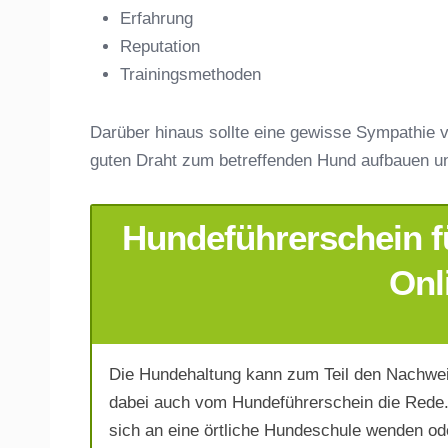
Erfahrung
Anschrift
Reputation
Trainingsmethoden
Darüber hinaus sollte eine gewisse Sympathie v
guten Draht zum betreffenden Hund aufbauen u
Hundeführerschein f
E-Mail-Adresse
*
Onl
Die Hundehaltung kann zum Teil den Nachwei
Telefonnummer
*
dabei auch vom Hundeführerschein die Rede. 
sich an eine örtliche Hundeschule wenden od