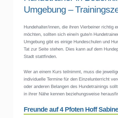
Telefonnummer
Umgebung – Trainingsze
Das macht einen guten Hundetrainer aus
Hundeführerschein für die Region Landsh
Hundetrainer Ausbildung in Bodenkirchen
Hundehalter/innen, die ihren Vierbeiner richti
Hundezubehör für das Training und Hund
möchten, sollten sich eine/n gute/n Hundetrain
Preisvergleich der Hundeschulen in Bod
Umgebung gibt es einige Hundeschulen und Hun
Hundeschulen vs. Hundesportvereine in
Tat zur Seite stehen. Dies kann auf dem Hundep
So findet man den richtigen Hundetraine
Stadt stattfinden.
Darum lohnt sich der Besuch einer Hund
Wer an einem Kurs teilnimmt, muss die jeweilig
individuelle Termine für den Einzelunterricht ve
oder anderen Belangen des Hundetrainings sollt
in ihrer Nähe kennen beziehungsweise herausf
Freunde auf 4 Pfoten Hoff Sabin