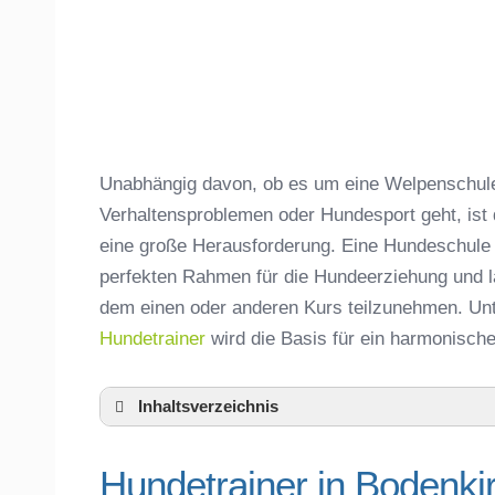
Unabhängig davon, ob es um eine Welpenschule,
Verhaltensproblemen oder Hundesport geht, ist
eine große Herausforderung. Eine Hundeschule
perfekten Rahmen für die Hundeerziehung und lä
dem einen oder anderen Kurs teilzunehmen. Unt
Hundetrainer
wird die Basis für ein harmonisc
Inhaltsverzeichnis
Hundeschule Bodenkirchen und Umgebu
Hundetrainer in Bodenki
Hundetrainer in Bodenkirchen und der n