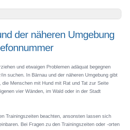
 und der näheren Umgebung
 Umgebung – Trainingszeiten und Telefonnummer
elefonnummer
enreuth – Online-Test
online
espielzeug zur Beschäftigung
g erziehen und etwaigen Problemen adäquat begegnen
nau
er/in suchen. In Bärnau und der näheren Umgebung gibt
 Bärnau
, die Menschen mit Hund mit Rat und Tat zur Seite
 in Bärnau
igenen vier Wänden, im Wald oder in der Stadt
eschule
en Trainingszeiten beachten, ansonsten lassen sich
reinbaren. Bei Fragen zu den Trainingszeiten oder -orten