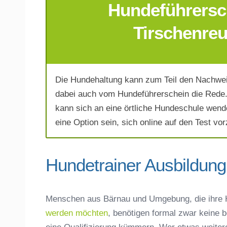
Hundeführersch
E-Mail-Adresse
*
Tirschenreu
Die Hundehaltung kann zum Teil den Nachwei
Telefonnummer
*
dabei auch vom Hundeführerschein die Rede. 
kann sich an eine örtliche Hundeschule wend
eine Option sein, sich online auf den Test vor
Hundetrainer Ausbildung
Mit Absenden der Daten akzeptiere 
Menschen aus Bärnau und Umgebung, die ihre
werden möchten
, benötigen formal zwar keine 