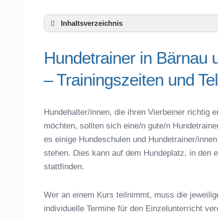
Inhaltsverzeichnis
Hundeschule Bärnau und Umgebung
Hundetrainer in Bärnau
Hundetrainer in Bärnau und der näheren
Das macht einen guten Hundetrainer aus
– Trainingszeiten und T
Hundeführerschein für die Region Tirsch
Hundetrainer Ausbildung in Bärnau oder 
Hundezubehör für das Training und Hund
Hundehalter/innen, die ihren Vierbeiner richti
Preisvergleich der Hundeschulen in Bär
möchten, sollten sich eine/n gute/n Hundetrain
Hundeschulen vs. Hundesportvereine in
es einige Hundeschulen und Hundetrainer/innen
So findet man den richtigen Hundetrainer
stehen. Dies kann auf dem Hundeplatz, in den e
Darum lohnt sich der Besuch einer Hund
stattfinden.
Wer an einem Kurs teilnimmt, muss die jeweilig
individuelle Termine für den Einzelunterricht ve