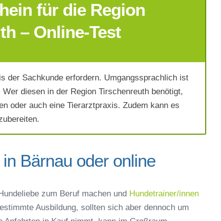
ein für die Region
th – Online-Test
s der Sachkunde erfordern. Umgangssprachlich ist
Wer diesen in der Region Tirschenreuth benötigt,
en oder auch eine Tierarztpraxis. Zudem kann es
zubereiten.
 in Bärnau oder online
ich die
AGB`s
.
 Hundeliebe zum Beruf machen und
Hundetrainer/innen
bestimmte Ausbildung, sollten sich aber dennoch um
Absenden