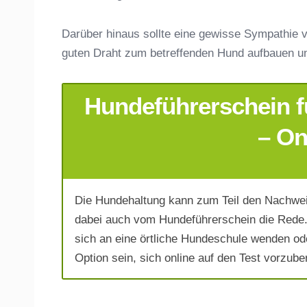
Darüber hinaus sollte eine gewisse Sympathie v
guten Draht zum betreffenden Hund aufbauen u
Hundeführerschein f
E-Mail-Adresse
*
– On
Die Hundehaltung kann zum Teil den Nachwei
Telefonnummer
*
dabei auch vom Hundeführerschein die Rede. 
sich an eine örtliche Hundeschule wenden od
Option sein, sich online auf den Test vorzuber