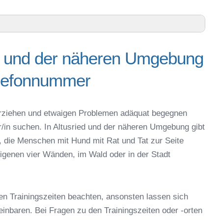
ed und der näheren Umgebung
ren Umgebung – Trainingszeiten und Telefonnummer
elefonnummer
lgäu – Online-Test
 online
espielzeug zur Beschäftigung
g erziehen und etwaigen Problemen adäquat begegnen
ried
r/in suchen. In Altusried und der näheren Umgebung gibt
Altusried
, die Menschen mit Hund mit Rat und Tat zur Seite
in Altusried
igenen vier Wänden, im Wald oder in der Stadt
eschule
en Trainingszeiten beachten, ansonsten lassen sich
reinbaren. Bei Fragen zu den Trainingszeiten oder -orten