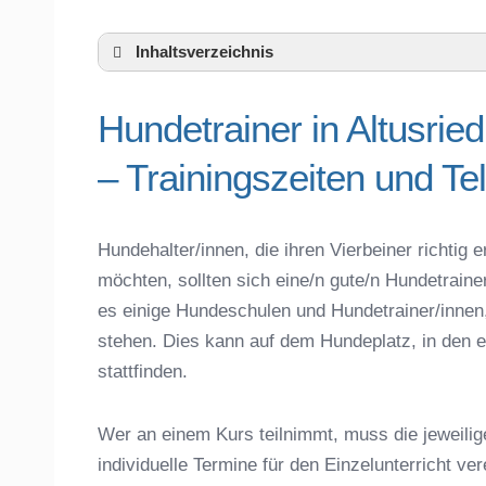
Inhaltsverzeichnis
Hundeschule Altusried und Umgebung
Hundetrainer in Altusri
Hundetrainer in Altusried und der nähe
Das macht einen guten Hundetrainer aus
– Trainingszeiten und T
Hundeführerschein für die Region Oberal
Hundetrainer Ausbildung in Altusried oder
Hundezubehör für das Training und Hund
Hundehalter/innen, die ihren Vierbeiner richti
Preisvergleich der Hundeschulen in Altus
möchten, sollten sich eine/n gute/n Hundetraine
Hundeschulen vs. Hundesportvereine in 
es einige Hundeschulen und Hundetrainer/innen
So findet man den richtigen Hundetrainer 
stehen. Dies kann auf dem Hundeplatz, in den e
Darum lohnt sich der Besuch einer Hund
stattfinden.
Wer an einem Kurs teilnimmt, muss die jeweilig
individuelle Termine für den Einzelunterricht ve