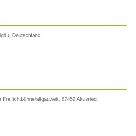
R
lgäu, Deutschland
Freilichtbühne/allgäuweit, 87452 Altusried,