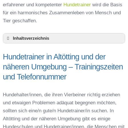
erfahrener und kompetenter
Hundetrainer
wird die Basis
für ein harmonisches Zusammenleben von Mensch und
Tier geschaffen.
Inhaltsverzeichnis
Hundeschule Altötting und Umgebung
Hundetrainer in Altötting und der
Hundetrainer in Altötting und der näheren
Umgebung – Trainingszeiten und
näheren Umgebung – Trainingszeiten
Telefonnummer
und Telefonnummer
Das macht einen guten Hundetrainer aus
Hundeführerschein für die Region Altötting –
Online-Test
Hundehalter/innen, die ihren Vierbeiner richtig erziehen
Hundetrainer Ausbildung in Altötting oder online
und etwaigen Problemen adäquat begegnen möchten,
Hundezubehör für das Training und
sollten sich eine/n gute/n Hundetrainer/in suchen. In
Hundespielzeug zur Beschäftigung
Altötting und der näheren Umgebung gibt es einige
Preisvergleich der Hundeschulen in Altötting
Hundeschulen und Hundetrainer/innen, die Menschen mit