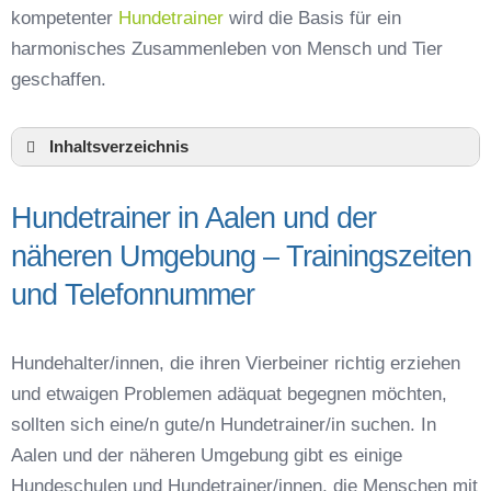
kompetenter
Hundetrainer
wird die Basis für ein
harmonisches Zusammenleben von Mensch und Tier
geschaffen.
Inhaltsverzeichnis
Hundeschule Aalen und Umgebung
Hundetrainer in Aalen und der
Hundetrainer in Aalen und der näheren
Umgebung – Trainingszeiten und
näheren Umgebung – Trainingszeiten
Telefonnummer
und Telefonnummer
Das macht einen guten Hundetrainer aus
Hundeführerschein für die Region Ostalbkreis –
Online-Test
Hundehalter/innen, die ihren Vierbeiner richtig erziehen
Hundetrainer Ausbildung in Aalen oder online
und etwaigen Problemen adäquat begegnen möchten,
Hundezubehör für das Training und
sollten sich eine/n gute/n Hundetrainer/in suchen. In
Hundespielzeug zur Beschäftigung
Aalen und der näheren Umgebung gibt es einige
Preisvergleich der Hundeschulen in Aalen
Hundeschulen und Hundetrainer/innen, die Menschen mit