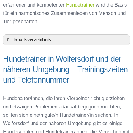
erfahrener und kompetenter
Hundetrainer
wird die Basis
für ein harmonisches Zusammenleben von Mensch und
Tier geschaffen.
Inhaltsverzeichnis
Hundeschule Wolfersdorf und Umgebung
Hundetrainer in Wolfersdorf und der
Hundetrainer in Wolfersdorf und der näheren
Umgebung – Trainingszeiten und
näheren Umgebung – Trainingszeiten
Telefonnummer
und Telefonnummer
Das macht einen guten Hundetrainer aus
Hundeführerschein für die Region Freising –
Online-Test
Hundehalter/innen, die ihren Vierbeiner richtig erziehen
Hundetrainer Ausbildung in Wolfersdorf oder
und etwaigen Problemen adäquat begegnen möchten,
online
sollten sich eine/n gute/n Hundetrainer/in suchen. In
Hundezubehör für das Training und
Wolfersdorf und der näheren Umgebung gibt es einige
Hundespielzeug zur Beschäftigung
Hundeschulen und Hundetrainer/innen, die Menschen mit
Preisvergleich der Hundeschulen in Wolfersdorf