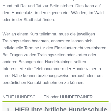
Hund mit Rat und Tat zur Seite stehen. Dies kann auf
Hundeschulen vs. Hundesportvereine in
Wolfersdorf
dem Hundeplatz, in den eigenen vier Wänden, im Wald
So findet man den richtigen Hundetrainer in
oder in der Stadt stattfinden.
Wolfersdorf
Darum lohnt sich der Besuch einer
Wer an einem Kurs teilnimmt, muss die jeweiligen
Hundeschule
Trainingszeiten beachten, ansonsten lassen sich
individuelle Termine für den Einzelunterricht vereinbaren.
Bei Fragen zu den Trainingszeiten oder -orten oder
anderen Belangen des Hundetrainings sollten
Interessierte die Telefonnummern der Hundetrainer in
ihrer Nähe kennen beziehungsweise herausfinden, um
persönlichen Kontakt aufnehmen zu können.
NEUE HUNDESCHULEN oder HUNDETRAINER
HIER Ihre örtliche Hundeschule