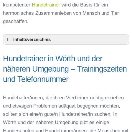
kompetenter
Hundetrainer
wird die Basis für ein
harmonisches Zusammenleben von Mensch und Tier
geschaffen.
Inhaltsverzeichnis
Hundeschule Wörth und Umgebung
Hundetrainer in Wörth und der
Hundetrainer in Wörth und der näheren
Umgebung – Trainingszeiten und
näheren Umgebung – Trainingszeiten
Telefonnummer
und Telefonnummer
Das macht einen guten Hundetrainer aus
Hundeführerschein für die Region Erding –
Online-Test
Hundehalter/innen, die ihren Vierbeiner richtig erziehen
Hundetrainer Ausbildung in Wörth oder online
und etwaigen Problemen adäquat begegnen möchten,
Hundezubehör für das Training und
sollten sich eine/n gute/n Hundetrainer/in suchen. In
Hundespielzeug zur Beschäftigung
Wörth und der näheren Umgebung gibt es einige
Preisvergleich der Hundeschulen in Wörth
Hundeschulen und Hundetrainer/innen, die Menschen mit