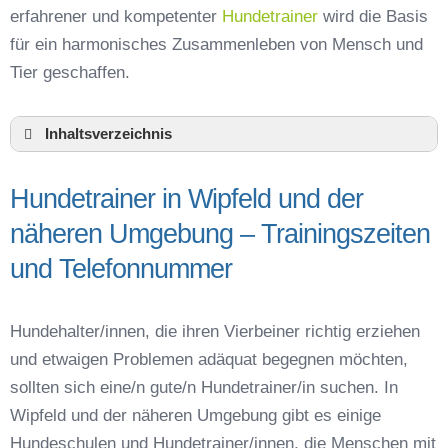
erfahrener und kompetenter
Hundetrainer
wird die Basis
für ein harmonisches Zusammenleben von Mensch und
Tier geschaffen.
Inhaltsverzeichnis
Hundeschule Wipfeld und Umgebung
Hundetrainer in Wipfeld und der
Hundetrainer in Wipfeld und der näheren
Umgebung – Trainingszeiten und
näheren Umgebung – Trainingszeiten
Telefonnummer
und Telefonnummer
Das macht einen guten Hundetrainer aus
Hundeführerschein für die Region Schweinfurt –
Online-Test
Hundehalter/innen, die ihren Vierbeiner richtig erziehen
Hundetrainer Ausbildung in Wipfeld oder online
und etwaigen Problemen adäquat begegnen möchten,
Hundezubehör für das Training und
sollten sich eine/n gute/n Hundetrainer/in suchen. In
Hundespielzeug zur Beschäftigung
Wipfeld und der näheren Umgebung gibt es einige
Preisvergleich der Hundeschulen in Wipfeld
Hundeschulen und Hundetrainer/innen, die Menschen mit