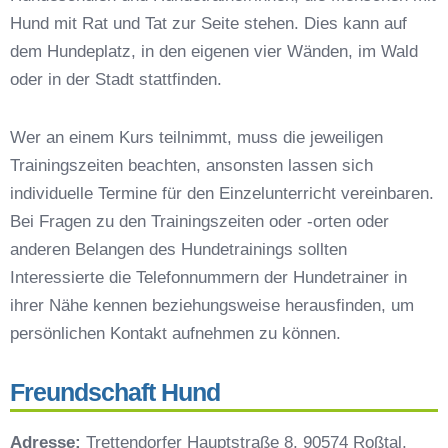
Hund mit Rat und Tat zur Seite stehen. Dies kann auf
Hundeschulen vs. Hundesportvereine in
Windsbach
dem Hundeplatz, in den eigenen vier Wänden, im Wald
So findet man den richtigen Hundetrainer in
oder in der Stadt stattfinden.
Windsbach
Darum lohnt sich der Besuch einer
Wer an einem Kurs teilnimmt, muss die jeweiligen
Hundeschule
Trainingszeiten beachten, ansonsten lassen sich
individuelle Termine für den Einzelunterricht vereinbaren.
Bei Fragen zu den Trainingszeiten oder -orten oder
anderen Belangen des Hundetrainings sollten
Interessierte die Telefonnummern der Hundetrainer in
ihrer Nähe kennen beziehungsweise herausfinden, um
persönlichen Kontakt aufnehmen zu können.
Freundschaft Hund
Adresse:
Trettendorfer Hauptstraße 8, 90574 Roßtal,