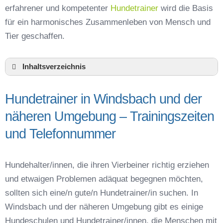
erfahrener und kompetenter
Hundetrainer
wird die Basis
für ein harmonisches Zusammenleben von Mensch und
Tier geschaffen.
Inhaltsverzeichnis
Hundeschule Windsbach und Umgebung
Hundetrainer in Windsbach und der
Hundetrainer in Windsbach und der näheren
Umgebung – Trainingszeiten und
näheren Umgebung – Trainingszeiten
Telefonnummer
und Telefonnummer
Das macht einen guten Hundetrainer aus
Hundeführerschein für die Region Ansbach –
Online-Test
Hundehalter/innen, die ihren Vierbeiner richtig erziehen
Hundetrainer Ausbildung in Windsbach oder
und etwaigen Problemen adäquat begegnen möchten,
online
sollten sich eine/n gute/n Hundetrainer/in suchen. In
Hundezubehör für das Training und
Windsbach und der näheren Umgebung gibt es einige
Hundespielzeug zur Beschäftigung
Hundeschulen und Hundetrainer/innen, die Menschen mit
Preisvergleich der Hundeschulen in Windsbach