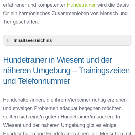
erfahrener und kompetenter
Hundetrainer
wird die Basis
für ein harmonisches Zusammenleben von Mensch und
Tier geschaffen.
Inhaltsverzeichnis
Hundeschule Wiesent und Umgebung
Hundetrainer in Wiesent und der
Hundetrainer in Wiesent und der näheren
Umgebung – Trainingszeiten und
näheren Umgebung – Trainingszeiten
Telefonnummer
und Telefonnummer
Das macht einen guten Hundetrainer aus
Hundeführerschein für die Region Regensburg –
Online-Test
Hundehalter/innen, die ihren Vierbeiner richtig erziehen
Hundetrainer Ausbildung in Wiesent oder online
und etwaigen Problemen adäquat begegnen möchten,
Hundezubehör für das Training und
sollten sich eine/n gute/n Hundetrainer/in suchen. In
Hundespielzeug zur Beschäftigung
Wiesent und der näheren Umgebung gibt es einige
Preisvergleich der Hundeschulen in Wiesent
Hundeschulen und Hundetrainer/innen, die Menschen mit