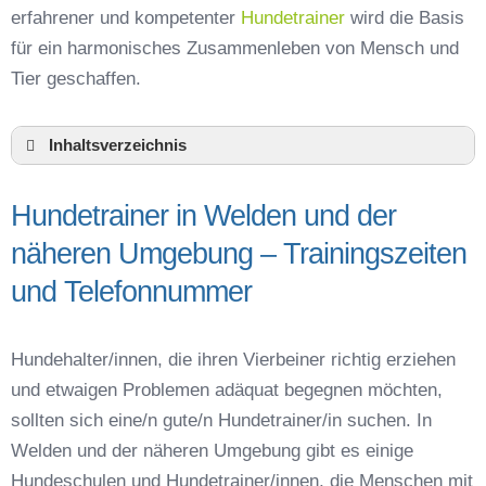
erfahrener und kompetenter
Hundetrainer
wird die Basis
für ein harmonisches Zusammenleben von Mensch und
Tier geschaffen.
Inhaltsverzeichnis
Hundeschule Welden und Umgebung
Hundetrainer in Welden und der
Hundetrainer in Welden und der näheren
Umgebung – Trainingszeiten und
näheren Umgebung – Trainingszeiten
Telefonnummer
und Telefonnummer
Das macht einen guten Hundetrainer aus
Hundeführerschein für die Region Augsburg –
Online-Test
Hundehalter/innen, die ihren Vierbeiner richtig erziehen
Hundetrainer Ausbildung in Welden oder online
und etwaigen Problemen adäquat begegnen möchten,
Hundezubehör für das Training und
sollten sich eine/n gute/n Hundetrainer/in suchen. In
Hundespielzeug zur Beschäftigung
Welden und der näheren Umgebung gibt es einige
Preisvergleich der Hundeschulen in Welden
Hundeschulen und Hundetrainer/innen, die Menschen mit