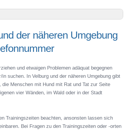
g und der näheren Umgebung
n Umgebung – Trainingszeiten und Telefonnummer
elefonnummer
kt in der Oberpfalz – Online-Test
online
espielzeug zur Beschäftigung
g erziehen und etwaigen Problemen adäquat begegnen
urg
er/in suchen. In Velburg und der näheren Umgebung gibt
Velburg
, die Menschen mit Hund mit Rat und Tat zur Seite
 in Velburg
igenen vier Wänden, im Wald oder in der Stadt
eschule
en Trainingszeiten beachten, ansonsten lassen sich
reinbaren. Bei Fragen zu den Trainingszeiten oder -orten