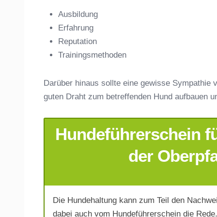
Ausbildung
Erfahrung
Anschrift
Reputation
Trainingsmethoden
Darüber hinaus sollte eine gewisse Sympathie v
guten Draht zum betreffenden Hund aufbauen u
Hundeführerschein fü
E-Mail-Adresse
*
der Oberpfa
Die Hundehaltung kann zum Teil den Nachwei
Telefonnummer
*
dabei auch vom Hundeführerschein die Rede.