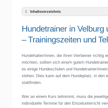
Inhaltsverzeichnis
Hundeschule Velburg und Umgebung
Hundetrainer in Velbur
Hundetrainer in Velburg und der nähere
Das macht einen guten Hundetrainer aus
– Trainingszeiten und T
Hundeführerschein für die Region Neumar
Hundetrainer Ausbildung in Velburg oder 
Hundezubehör für das Training und Hund
Hundehalter/innen, die ihren Vierbeiner richti
Preisvergleich der Hundeschulen in Velb
möchten, sollten sich eine/n gute/n Hundetrain
Hundeschulen vs. Hundesportvereine in 
es einige Hundeschulen und Hundetrainer/innen
So findet man den richtigen Hundetrainer
stehen. Dies kann auf dem Hundeplatz, in den e
Darum lohnt sich der Besuch einer Hund
stattfinden.
Wer an einem Kurs teilnimmt, muss die jeweilig
individuelle Termine für den Einzelunterricht ve