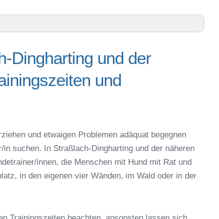
d Umgebung
h-Dingharting und der
und der näheren Umgebung – Trainingszeiten und
iningszeiten und
en – Online-Test
gharting oder online
espielzeug zur Beschäftigung
ßlach-Dingharting
g erziehen und etwaigen Problemen adäquat begegnen
r/in suchen. In Straßlach-Dingharting und der näheren
Straßlach-Dingharting
detrainer/innen, die Menschen mit Hund mit Rat und
 in Straßlach-Dingharting
latz, in den eigenen vier Wänden, im Wald oder in der
eschule
en Trainingszeiten beachten, ansonsten lassen sich