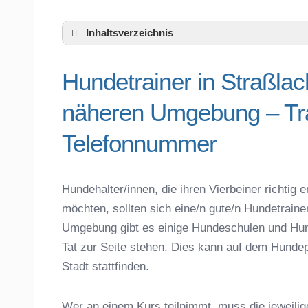
Inhaltsverzeichnis
Hundeschule Straßlach-Dingharting un
Hundetrainer in Straßlac
Hundetrainer in Straßlach-Dingharting 
Telefonnummer
näheren Umgebung – Tra
Das macht einen guten Hundetrainer aus
Hundeführerschein für die Region Münch
Telefonnummer
Hundetrainer Ausbildung in Straßlach-Din
Hundezubehör für das Training und Hund
Preisvergleich der Hundeschulen in Stra
Hundehalter/innen, die ihren Vierbeiner richti
möchten, sollten sich eine/n gute/n Hundetraine
Hundeschulen vs. Hundesportvereine in 
Umgebung gibt es einige Hundeschulen und Hun
So findet man den richtigen Hundetrainer
Tat zur Seite stehen. Dies kann auf dem Hundep
Darum lohnt sich der Besuch einer Hund
Stadt stattfinden.
Wer an einem Kurs teilnimmt, muss die jeweilig