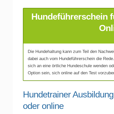
Hundeführerschein f
E-Mail-Adresse
*
Onl
Die Hundehaltung kann zum Teil den Nachwei
Telefonnummer
*
dabei auch vom Hundeführerschein die Rede.
sich an eine örtliche Hundeschule wenden od
Option sein, sich online auf den Test vorzuber
Hundetrainer Ausbildung 
oder online
Mit Absenden der Daten akzeptiere 