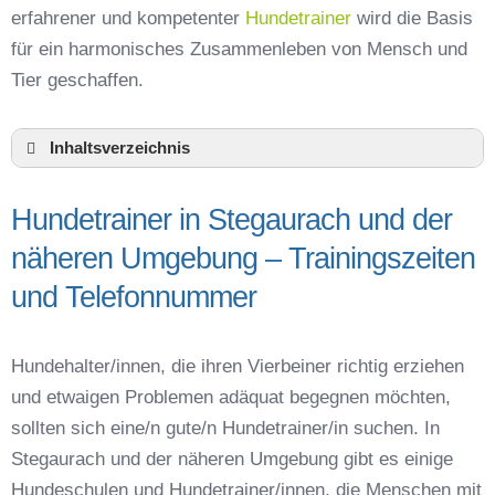
erfahrener und kompetenter
Hundetrainer
wird die Basis
für ein harmonisches Zusammenleben von Mensch und
Tier geschaffen.
Inhaltsverzeichnis
Hundeschule Stegaurach und Umgebung
Hundetrainer in Stegaurach und der
Hundetrainer in Stegaurach und der näheren
Umgebung – Trainingszeiten und
näheren Umgebung – Trainingszeiten
Telefonnummer
und Telefonnummer
Das macht einen guten Hundetrainer aus
Hundeführerschein für die Region Bamberg –
Online-Test
Hundehalter/innen, die ihren Vierbeiner richtig erziehen
Hundetrainer Ausbildung in Stegaurach oder
und etwaigen Problemen adäquat begegnen möchten,
online
sollten sich eine/n gute/n Hundetrainer/in suchen. In
Hundezubehör für das Training und
Stegaurach und der näheren Umgebung gibt es einige
Hundespielzeug zur Beschäftigung
Hundeschulen und Hundetrainer/innen, die Menschen mit
Preisvergleich der Hundeschulen in Stegaurach