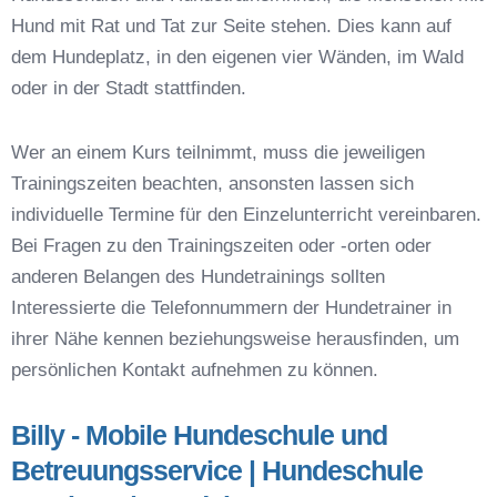
Hund mit Rat und Tat zur Seite stehen. Dies kann auf
Hundeschulen vs. Hundesportvereine in
Stegaurach
dem Hundeplatz, in den eigenen vier Wänden, im Wald
So findet man den richtigen Hundetrainer in
oder in der Stadt stattfinden.
Stegaurach
Darum lohnt sich der Besuch einer
Wer an einem Kurs teilnimmt, muss die jeweiligen
Hundeschule
Trainingszeiten beachten, ansonsten lassen sich
individuelle Termine für den Einzelunterricht vereinbaren.
Bei Fragen zu den Trainingszeiten oder -orten oder
anderen Belangen des Hundetrainings sollten
Interessierte die Telefonnummern der Hundetrainer in
ihrer Nähe kennen beziehungsweise herausfinden, um
persönlichen Kontakt aufnehmen zu können.
Billy - Mobile Hundeschule und
Betreuungsservice | Hundeschule