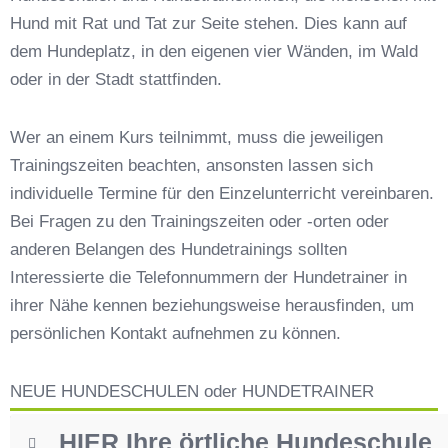
Hund mit Rat und Tat zur Seite stehen. Dies kann auf
Hundeschulen vs. Hundesportvereine in
Sielenbach
dem Hundeplatz, in den eigenen vier Wänden, im Wald
So findet man den richtigen Hundetrainer in
oder in der Stadt stattfinden.
Sielenbach
Darum lohnt sich der Besuch einer
Wer an einem Kurs teilnimmt, muss die jeweiligen
Hundeschule
Trainingszeiten beachten, ansonsten lassen sich
individuelle Termine für den Einzelunterricht vereinbaren.
Bei Fragen zu den Trainingszeiten oder -orten oder
anderen Belangen des Hundetrainings sollten
Interessierte die Telefonnummern der Hundetrainer in
ihrer Nähe kennen beziehungsweise herausfinden, um
persönlichen Kontakt aufnehmen zu können.
NEUE HUNDESCHULEN oder HUNDETRAINER
HIER Ihre örtliche Hundeschule