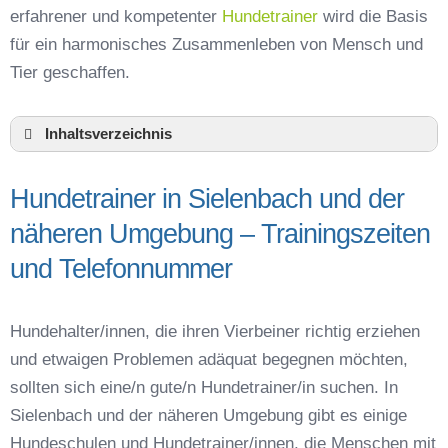
erfahrener und kompetenter
Hundetrainer
wird die Basis
für ein harmonisches Zusammenleben von Mensch und
Tier geschaffen.
Inhaltsverzeichnis
Hundeschule Sielenbach und Umgebung
Hundetrainer in Sielenbach und der
Hundetrainer in Sielenbach und der näheren
Umgebung – Trainingszeiten und
näheren Umgebung – Trainingszeiten
Telefonnummer
und Telefonnummer
Das macht einen guten Hundetrainer aus
Hundeführerschein für die Region Aichach-
Friedberg – Online-Test
Hundehalter/innen, die ihren Vierbeiner richtig erziehen
Hundetrainer Ausbildung in Sielenbach oder
und etwaigen Problemen adäquat begegnen möchten,
online
sollten sich eine/n gute/n Hundetrainer/in suchen. In
Hundezubehör für das Training und
Sielenbach und der näheren Umgebung gibt es einige
Hundespielzeug zur Beschäftigung
Hundeschulen und Hundetrainer/innen, die Menschen mit
Preisvergleich der Hundeschulen in Sielenbach