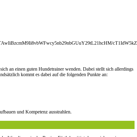
NTAwIiBzcmM9Ii8vbWFwcy5nb29nbGUuY29tL21hcHM/cT1IdW5
sich an einen guten Hundetrainer wenden. Dabei stellt sich allerdings
dsätzlich kommt es dabei auf die folgenden Punkte an:
 aufbauen und Kompetenz ausstrahlen.