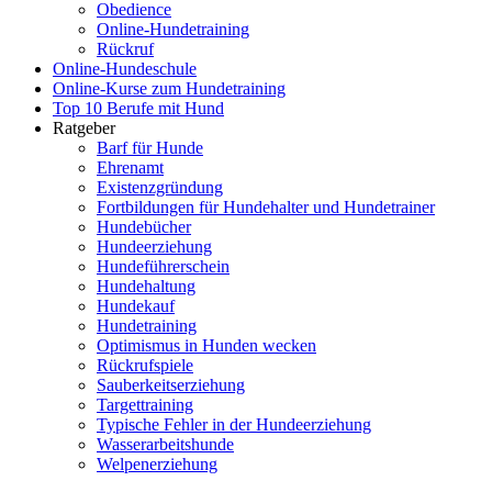
Obedience
Online-Hundetraining
Rückruf
Online-Hundeschule
Online-Kurse zum Hundetraining
Top 10 Berufe mit Hund
Ratgeber
Barf für Hunde
Ehrenamt
Existenzgründung
Fortbildungen für Hundehalter und Hundetrainer
Hundebücher
Hundeerziehung
Hundeführerschein
Hundehaltung
Hundekauf
Hundetraining
Optimismus in Hunden wecken
Rückrufspiele
Sauberkeitserziehung
Targettraining
Typische Fehler in der Hundeerziehung
Wasserarbeitshunde
Welpenerziehung