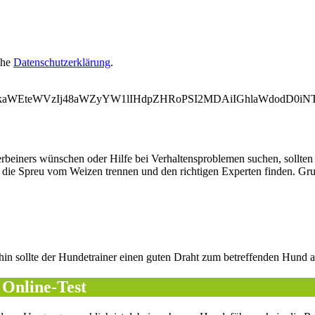
ehe
Datenschutzerklärung
.
WVkaWEteWVzIj48aWZyYW1lIHdpZHRoPSI2MDAiIGhlaWdodD0i
erbeiners wünschen oder Hilfe bei Verhaltensproblemen suchen, sollten 
ie Spreu vom Weizen trennen und den richtigen Experten finden. Grun
rhin sollte der Hundetrainer einen guten Draht zum betreffenden Hund
 Online-Test