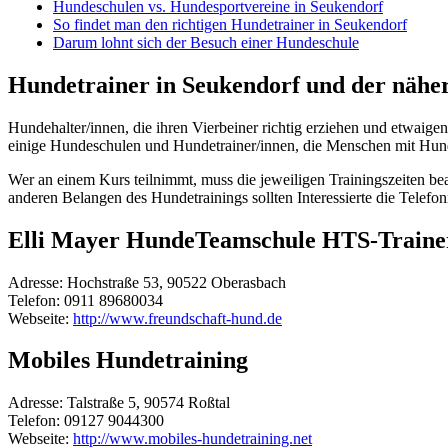
Hundeschulen vs. Hundesportvereine in Seukendorf
So findet man den richtigen Hundetrainer in Seukendorf
Darum lohnt sich der Besuch einer Hundeschule
Hundetrainer in Seukendorf und der näh
Hundehalter/innen, die ihren Vierbeiner richtig erziehen und etwaig
einige Hundeschulen und Hundetrainer/innen, die Menschen mit Hund m
Wer an einem Kurs teilnimmt, muss die jeweiligen Trainingszeiten beac
anderen Belangen des Hundetrainings sollten Interessierte die Tele
Elli Mayer HundeTeamschule HTS-Traine
Adresse:
Hochstraße 53, 90522 Oberasbach
Telefon:
0911 89680034
Webseite:
http://www.freundschaft-hund.de
Mobiles Hundetraining
Adresse:
Talstraße 5, 90574 Roßtal
Telefon:
09127 9044300
Webseite:
http://www.mobiles-hundetraining.net