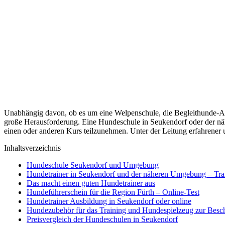
Unabhängig davon, ob es um eine Welpenschule, die Begleithunde-Au
große Herausforderung. Eine Hundeschule in Seukendorf oder der nä
einen oder anderen Kurs teilzunehmen. Unter der Leitung erfahrener
Inhaltsverzeichnis
Hundeschule Seukendorf und Umgebung
Hundetrainer in Seukendorf und der näheren Umgebung – Tra
Das macht einen guten Hundetrainer aus
Hundeführerschein für die Region Fürth – Online-Test
Hundetrainer Ausbildung in Seukendorf oder online
Hundezubehör für das Training und Hundespielzeug zur Besc
Preisvergleich der Hundeschulen in Seukendorf