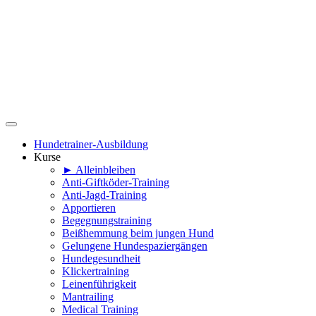
Hundetrainer-Ausbildung
Kurse
► Alleinbleiben
Anti-Giftköder-Training
Anti-Jagd-Training
Apportieren
Begegnungstraining
Beißhemmung beim jungen Hund
Gelungene Hundespaziergängen
Hundegesundheit
Klickertraining
Leinenführigkeit
Mantrailing
Medical Training