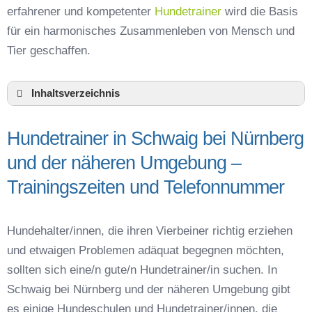
erfahrener und kompetenter
Hundetrainer
wird die Basis
für ein harmonisches Zusammenleben von Mensch und
Tier geschaffen.
Inhaltsverzeichnis
Hundeschule Schwaig bei Nürnberg und
Umgebung
Hundetrainer in Schwaig bei Nürnberg
Hundetrainer in Schwaig bei Nürnberg und der
und der näheren Umgebung –
näheren Umgebung – Trainingszeiten und
Telefonnummer
Trainingszeiten und Telefonnummer
Das macht einen guten Hundetrainer aus
Hundeführerschein für die Region Nürnberger
Hundehalter/innen, die ihren Vierbeiner richtig erziehen
Land – Online-Test
und etwaigen Problemen adäquat begegnen möchten,
Hundetrainer Ausbildung in Schwaig bei
Nürnberg oder online
sollten sich eine/n gute/n Hundetrainer/in suchen. In
Schwaig bei Nürnberg und der näheren Umgebung gibt
Hundezubehör für das Training und
Hundespielzeug zur Beschäftigung
es einige Hundeschulen und Hundetrainer/innen, die