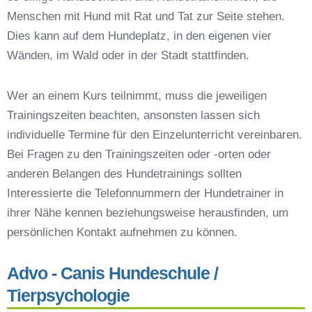
Preisvergleich der Hundeschulen in Schwaig bei
Menschen mit Hund mit Rat und Tat zur Seite stehen.
Nürnberg
Dies kann auf dem Hundeplatz, in den eigenen vier
Hundeschulen vs. Hundesportvereine in
Wänden, im Wald oder in der Stadt stattfinden.
Schwaig bei Nürnberg
So findet man den richtigen Hundetrainer in
Wer an einem Kurs teilnimmt, muss die jeweiligen
Schwaig bei Nürnberg
Trainingszeiten beachten, ansonsten lassen sich
Darum lohnt sich der Besuch einer
Hundeschule
individuelle Termine für den Einzelunterricht vereinbaren.
Bei Fragen zu den Trainingszeiten oder -orten oder
anderen Belangen des Hundetrainings sollten
Interessierte die Telefonnummern der Hundetrainer in
ihrer Nähe kennen beziehungsweise herausfinden, um
persönlichen Kontakt aufnehmen zu können.
Advo - Canis Hundeschule /
Tierpsychologie