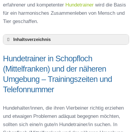
erfahrener und kompetenter
Hundetrainer
wird die Basis
für ein harmonisches Zusammenleben von Mensch und
Tier geschaffen.
Inhaltsverzeichnis
Hundeschule Schopfloch (Mittelfranken) und
Umgebung
Hundetrainer in Schopfloch
Hundetrainer in Schopfloch (Mittelfranken) und
(Mittelfranken) und der näheren
der näheren Umgebung – Trainingszeiten und
Telefonnummer
Umgebung – Trainingszeiten und
Das macht einen guten Hundetrainer aus
Telefonnummer
Hundeführerschein für die Region Ansbach –
Online-Test
Hundetrainer Ausbildung in Schopfloch
Hundehalter/innen, die ihren Vierbeiner richtig erziehen
(Mittelfranken) oder online
und etwaigen Problemen adäquat begegnen möchten,
Hundezubehör für das Training und
sollten sich eine/n gute/n Hundetrainer/in suchen. In
Hundespielzeug zur Beschäftigung