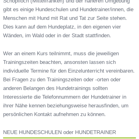
Schopfloch (Mittelfranken) und der näheren Umgebung
Preisvergleich der Hundeschulen in Schopfloch
gibt es einige Hundeschulen und Hundetrainer/innen, die
(Mittelfranken)
Menschen mit Hund mit Rat und Tat zur Seite stehen.
Hundeschulen vs. Hundesportvereine in
Dies kann auf dem Hundeplatz, in den eigenen vier
Schopfloch (Mittelfranken)
Wänden, im Wald oder in der Stadt stattfinden.
So findet man den richtigen Hundetrainer in
Schopfloch (Mittelfranken)
Darum lohnt sich der Besuch einer
Wer an einem Kurs teilnimmt, muss die jeweiligen
Hundeschule
Trainingszeiten beachten, ansonsten lassen sich
individuelle Termine für den Einzelunterricht vereinbaren.
Bei Fragen zu den Trainingszeiten oder -orten oder
anderen Belangen des Hundetrainings sollten
Interessierte die Telefonnummern der Hundetrainer in
ihrer Nähe kennen beziehungsweise herausfinden, um
persönlichen Kontakt aufnehmen zu können.
NEUE HUNDESCHULEN oder HUNDETRAINER