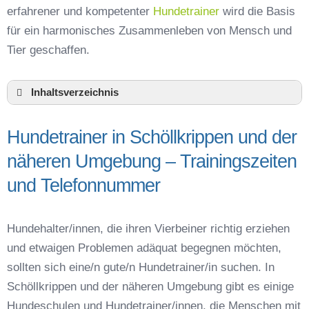
erfahrener und kompetenter
Hundetrainer
wird die Basis
für ein harmonisches Zusammenleben von Mensch und
Tier geschaffen.
Inhaltsverzeichnis
Hundeschule Schöllkrippen und Umgebung
Hundetrainer in Schöllkrippen und der
Hundetrainer in Schöllkrippen und der näheren
Umgebung – Trainingszeiten und
näheren Umgebung – Trainingszeiten
Telefonnummer
und Telefonnummer
Das macht einen guten Hundetrainer aus
Hundeführerschein für die Region
Aschaffenburg – Online-Test
Hundehalter/innen, die ihren Vierbeiner richtig erziehen
Hundetrainer Ausbildung in Schöllkrippen oder
und etwaigen Problemen adäquat begegnen möchten,
online
sollten sich eine/n gute/n Hundetrainer/in suchen. In
Hundezubehör für das Training und
Schöllkrippen und der näheren Umgebung gibt es einige
Hundespielzeug zur Beschäftigung
Hundeschulen und Hundetrainer/innen, die Menschen mit
Preisvergleich der Hundeschulen in