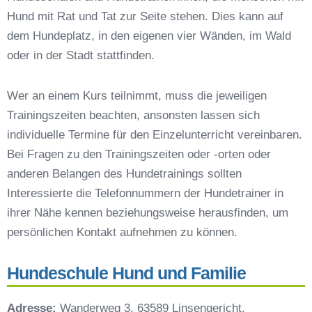
Schöllkrippen
Hund mit Rat und Tat zur Seite stehen. Dies kann auf
Hundeschulen vs. Hundesportvereine in
dem Hundeplatz, in den eigenen vier Wänden, im Wald
Schöllkrippen
oder in der Stadt stattfinden.
So findet man den richtigen Hundetrainer in
Schöllkrippen
Wer an einem Kurs teilnimmt, muss die jeweiligen
Darum lohnt sich der Besuch einer
Trainingszeiten beachten, ansonsten lassen sich
Hundeschule
individuelle Termine für den Einzelunterricht vereinbaren.
Bei Fragen zu den Trainingszeiten oder -orten oder
anderen Belangen des Hundetrainings sollten
Interessierte die Telefonnummern der Hundetrainer in
ihrer Nähe kennen beziehungsweise herausfinden, um
persönlichen Kontakt aufnehmen zu können.
Hundeschule Hund und Familie
Adresse:
Wanderweg 3, 63589 Linsengericht,