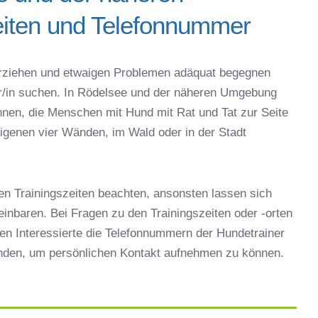
iten und Telefonnummer
gen – Online-Test
r online
espielzeug zur Beschäftigung
g erziehen und etwaigen Problemen adäquat begegnen
elsee
ner/in suchen. In Rödelsee und der näheren Umgebung
 Rödelsee
nnen, die Menschen mit Hund mit Rat und Tat zur Seite
r in Rödelsee
igenen vier Wänden, im Wald oder in der Stadt
eschule
en Trainingszeiten beachten, ansonsten lassen sich
reinbaren. Bei Fragen zu den Trainingszeiten oder -orten
en Interessierte die Telefonnummern der Hundetrainer
inden, um persönlichen Kontakt aufnehmen zu können.