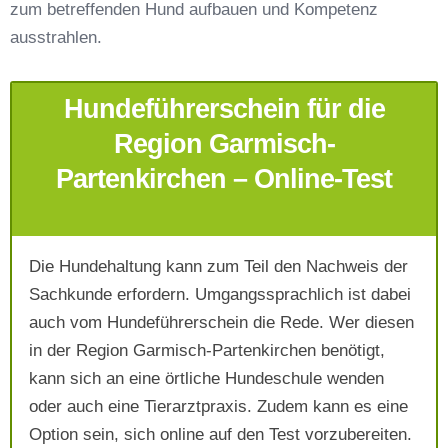
zum betreffenden Hund aufbauen und Kompetenz
Telefonnummer
*
ausstrahlen.
Hundeführerschein für die
Region Garmisch-
Partenkirchen – Online-Test
Mit Absenden der Daten akzeptiere ich die
AGB`s
.
Die Hundehaltung kann zum Teil den Nachweis der
Sachkunde erfordern. Umgangssprachlich ist dabei
auch vom Hundeführerschein die Rede. Wer diesen
Absenden
in der Region Garmisch-Partenkirchen benötigt,
kann sich an eine örtliche Hundeschule wenden
oder auch eine Tierarztpraxis. Zudem kann es eine
Option sein, sich online auf den Test vorzubereiten.