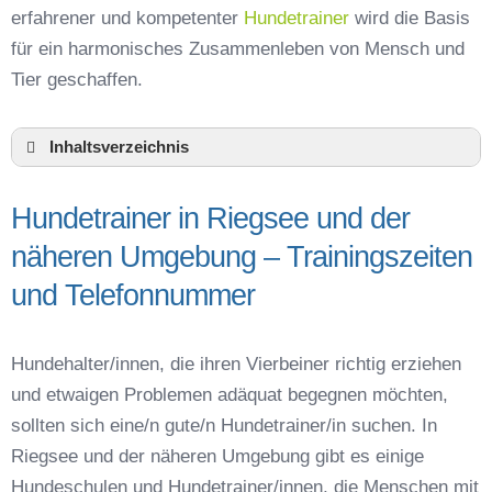
erfahrener und kompetenter
Hundetrainer
wird die Basis
für ein harmonisches Zusammenleben von Mensch und
Tier geschaffen.
Inhaltsverzeichnis
Hundeschule Riegsee und Umgebung
Hundetrainer in Riegsee und der
Hundetrainer in Riegsee und der näheren
Umgebung – Trainingszeiten und
näheren Umgebung – Trainingszeiten
Telefonnummer
und Telefonnummer
Das macht einen guten Hundetrainer aus
Hundeführerschein für die Region Garmisch-
Partenkirchen – Online-Test
Hundehalter/innen, die ihren Vierbeiner richtig erziehen
Hundetrainer Ausbildung in Riegsee oder online
und etwaigen Problemen adäquat begegnen möchten,
Hundezubehör für das Training und
sollten sich eine/n gute/n Hundetrainer/in suchen. In
Hundespielzeug zur Beschäftigung
Riegsee und der näheren Umgebung gibt es einige
Preisvergleich der Hundeschulen in Riegsee
Hundeschulen und Hundetrainer/innen, die Menschen mit