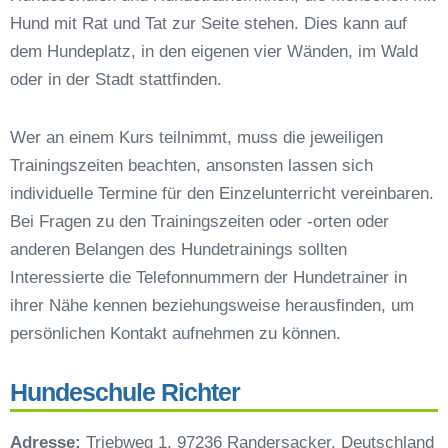
Reichenberg
Hund mit Rat und Tat zur Seite stehen. Dies kann auf
Hundeschulen vs. Hundesportvereine in
dem Hundeplatz, in den eigenen vier Wänden, im Wald
Reichenberg
oder in der Stadt stattfinden.
So findet man den richtigen Hundetrainer in
Reichenberg
Wer an einem Kurs teilnimmt, muss die jeweiligen
Darum lohnt sich der Besuch einer
Trainingszeiten beachten, ansonsten lassen sich
Hundeschule
individuelle Termine für den Einzelunterricht vereinbaren.
Bei Fragen zu den Trainingszeiten oder -orten oder
anderen Belangen des Hundetrainings sollten
Interessierte die Telefonnummern der Hundetrainer in
ihrer Nähe kennen beziehungsweise herausfinden, um
persönlichen Kontakt aufnehmen zu können.
Hundeschule Richter
Adresse:
Triebweg 1, 97236 Randersacker, Deutschland