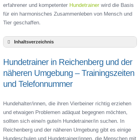
erfahrener und kompetenter
Hundetrainer
wird die Basis
für ein harmonisches Zusammenleben von Mensch und
Tier geschaffen.
Inhaltsverzeichnis
Hundeschule Reichenberg und Umgebung
Hundetrainer in Reichenberg und der
Hundetrainer in Reichenberg und der näheren
Umgebung – Trainingszeiten und
näheren Umgebung – Trainingszeiten
Telefonnummer
und Telefonnummer
Das macht einen guten Hundetrainer aus
Hundeführerschein für die Region Würzburg –
Online-Test
Hundehalter/innen, die ihren Vierbeiner richtig erziehen
Hundetrainer Ausbildung in Reichenberg oder
und etwaigen Problemen adäquat begegnen möchten,
online
sollten sich eine/n gute/n Hundetrainer/in suchen. In
Hundezubehör für das Training und
Reichenberg und der näheren Umgebung gibt es einige
Hundespielzeug zur Beschäftigung
Hundeschulen und Hundetrainer/innen, die Menschen mit
Preisvergleich der Hundeschulen in