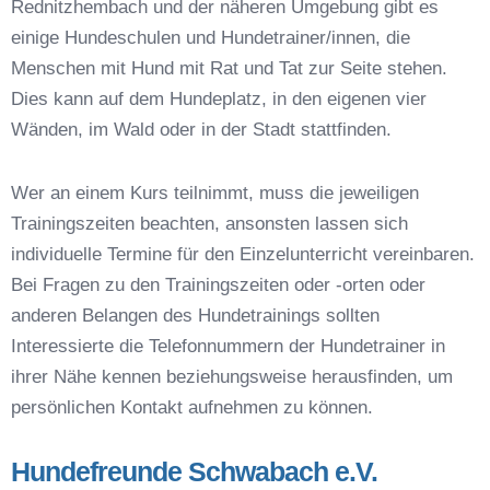
Rednitzhembach und der näheren Umgebung gibt es
Hundespielzeug zur Beschäftigung
einige Hundeschulen und Hundetrainer/innen, die
Preisvergleich der Hundeschulen in
Rednitzhembach
Menschen mit Hund mit Rat und Tat zur Seite stehen.
Hundeschulen vs. Hundesportvereine in
Dies kann auf dem Hundeplatz, in den eigenen vier
Rednitzhembach
Wänden, im Wald oder in der Stadt stattfinden.
So findet man den richtigen Hundetrainer in
Rednitzhembach
Wer an einem Kurs teilnimmt, muss die jeweiligen
Darum lohnt sich der Besuch einer
Trainingszeiten beachten, ansonsten lassen sich
Hundeschule
individuelle Termine für den Einzelunterricht vereinbaren.
Bei Fragen zu den Trainingszeiten oder -orten oder
anderen Belangen des Hundetrainings sollten
Interessierte die Telefonnummern der Hundetrainer in
ihrer Nähe kennen beziehungsweise herausfinden, um
persönlichen Kontakt aufnehmen zu können.
Hundefreunde Schwabach e.V.