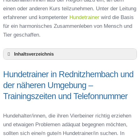
einen oder anderen Kurs teilzunehmen. Unter der Leitung
erfahrener und kompetenter
Hundetrainer
wird die Basis
für ein harmonisches Zusammenleben von Mensch und
Tier geschaffen.
Inhaltsverzeichnis
Hundeschule Rednitzhembach und Umgebung
Hundetrainer in Rednitzhembach und
Hundetrainer in Rednitzhembach und der
näheren Umgebung – Trainingszeiten und
der näheren Umgebung –
Telefonnummer
Trainingszeiten und Telefonnummer
Das macht einen guten Hundetrainer aus
Hundeführerschein für die Region Roth –
Online-Test
Hundehalter/innen, die ihren Vierbeiner richtig erziehen
Hundetrainer Ausbildung in Rednitzhembach
und etwaigen Problemen adäquat begegnen möchten,
oder online
sollten sich eine/n gute/n Hundetrainer/in suchen. In
Hundezubehör für das Training und