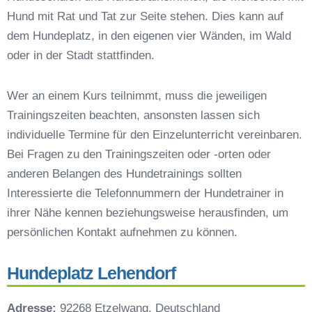
Pommelsbrunn
Hund mit Rat und Tat zur Seite stehen. Dies kann auf
Hundeschulen vs. Hundesportvereine in
dem Hundeplatz, in den eigenen vier Wänden, im Wald
Pommelsbrunn
oder in der Stadt stattfinden.
So findet man den richtigen Hundetrainer in
Pommelsbrunn
Wer an einem Kurs teilnimmt, muss die jeweiligen
Darum lohnt sich der Besuch einer
Trainingszeiten beachten, ansonsten lassen sich
Hundeschule
individuelle Termine für den Einzelunterricht vereinbaren.
Bei Fragen zu den Trainingszeiten oder -orten oder
anderen Belangen des Hundetrainings sollten
Interessierte die Telefonnummern der Hundetrainer in
ihrer Nähe kennen beziehungsweise herausfinden, um
persönlichen Kontakt aufnehmen zu können.
Hundeplatz Lehendorf
Adresse:
92268 Etzelwang, Deutschland