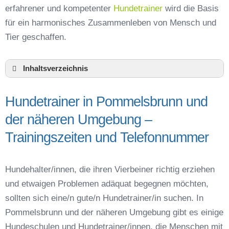
erfahrener und kompetenter
Hundetrainer
wird die Basis
für ein harmonisches Zusammenleben von Mensch und
Tier geschaffen.
Inhaltsverzeichnis
Hundeschule Pommelsbrunn und Umgebung
Hundetrainer in Pommelsbrunn und
Hundetrainer in Pommelsbrunn und der näheren
Umgebung – Trainingszeiten und
der näheren Umgebung –
Telefonnummer
Trainingszeiten und Telefonnummer
Das macht einen guten Hundetrainer aus
Hundeführerschein für die Region Nürnberger
Land – Online-Test
Hundehalter/innen, die ihren Vierbeiner richtig erziehen
Hundetrainer Ausbildung in Pommelsbrunn oder
und etwaigen Problemen adäquat begegnen möchten,
online
sollten sich eine/n gute/n Hundetrainer/in suchen. In
Hundezubehör für das Training und
Pommelsbrunn und der näheren Umgebung gibt es einige
Hundespielzeug zur Beschäftigung
Hundeschulen und Hundetrainer/innen, die Menschen mit
Preisvergleich der Hundeschulen in