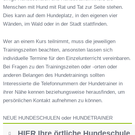
Preisvergleich der Hundeschulen in Moos
Menschen mit Hund mit Rat und Tat zur Seite stehen.
(Niederbayern)
Dies kann auf dem Hundeplatz, in den eigenen vier
Hundeschulen vs. Hundesportvereine in Moos
Wänden, im Wald oder in der Stadt stattfinden.
(Niederbayern)
So findet man den richtigen Hundetrainer in
Wer an einem Kurs teilnimmt, muss die jeweiligen
Moos (Niederbayern)
Trainingszeiten beachten, ansonsten lassen sich
Darum lohnt sich der Besuch einer
Hundeschule
individuelle Termine für den Einzelunterricht vereinbaren.
Bei Fragen zu den Trainingszeiten oder -orten oder
anderen Belangen des Hundetrainings sollten
Interessierte die Telefonnummern der Hundetrainer in
ihrer Nähe kennen beziehungsweise herausfinden, um
persönlichen Kontakt aufnehmen zu können.
NEUE HUNDESCHULEN oder HUNDETRAINER
HIER Ihre örtliche Hundeschule