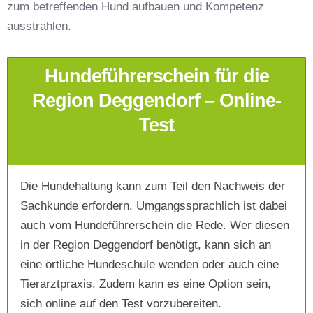
zum betreffenden Hund aufbauen und Kompetenz
Telefonnummer
*
ausstrahlen.
Hundeführerschein für die
Region Deggendorf – Online-
Test
Mit Absenden der Daten akzeptiere ich die
AGB`s
.
Die Hundehaltung kann zum Teil den Nachweis der
Sachkunde erfordern. Umgangssprachlich ist dabei
auch vom Hundeführerschein die Rede. Wer diesen
Absenden
in der Region Deggendorf benötigt, kann sich an
eine örtliche Hundeschule wenden oder auch eine
Tierarztpraxis. Zudem kann es eine Option sein,
sich online auf den Test vorzubereiten.