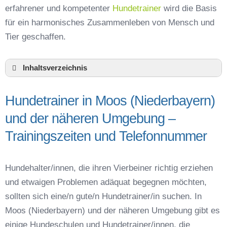
erfahrener und kompetenter
Hundetrainer
wird die Basis
für ein harmonisches Zusammenleben von Mensch und
Tier geschaffen.
Inhaltsverzeichnis
Hundeschule Moos (Niederbayern) und
Umgebung
Hundetrainer in Moos (Niederbayern)
Hundetrainer in Moos (Niederbayern) und der
und der näheren Umgebung –
näheren Umgebung – Trainingszeiten und
Telefonnummer
Trainingszeiten und Telefonnummer
Das macht einen guten Hundetrainer aus
Hundeführerschein für die Region Deggendorf –
Hundehalter/innen, die ihren Vierbeiner richtig erziehen
Online-Test
und etwaigen Problemen adäquat begegnen möchten,
Hundetrainer Ausbildung in Moos
(Niederbayern) oder online
sollten sich eine/n gute/n Hundetrainer/in suchen. In
Moos (Niederbayern) und der näheren Umgebung gibt es
Hundezubehör für das Training und
Hundespielzeug zur Beschäftigung
einige Hundeschulen und Hundetrainer/innen, die