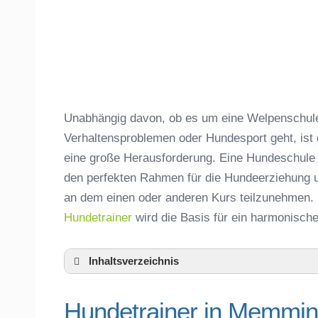
Unabhängig davon, ob es um eine Welpenschule,
Verhaltensproblemen oder Hundesport geht, ist
eine große Herausforderung. Eine Hundeschule
den perfekten Rahmen für die Hundeerziehung un
an dem einen oder anderen Kurs teilzunehmen. 
Hundetrainer
wird die Basis für ein harmonisc
Inhaltsverzeichnis
Hundeschule Memmingerberg und Umge
Hundetrainer in Memmin
Hundetrainer in Memmingerberg und der