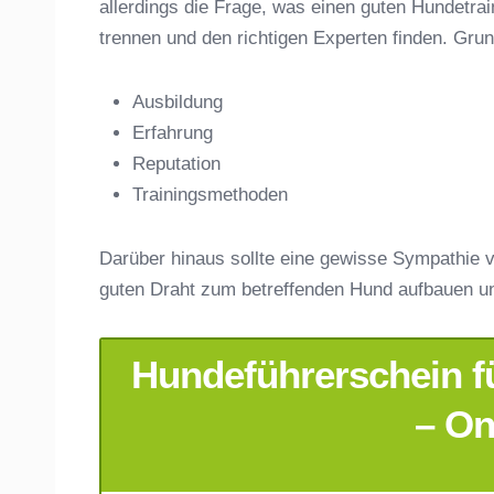
allerdings die Frage, was einen guten Hundet
trennen und den richtigen Experten finden. Gru
Ausbildung
Erfahrung
Anschrift
Reputation
Trainingsmethoden
Darüber hinaus sollte eine gewisse Sympathie v
guten Draht zum betreffenden Hund aufbauen u
Hundeführerschein fü
E-Mail-Adresse
*
– On