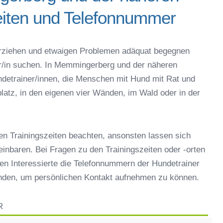
iten und Telefonnummer
llgäu – Online-Test
rg oder online
g erziehen und etwaigen Problemen adäquat begegnen
espielzeug zur Beschäftigung
er/in suchen. In Memmingerberg und der näheren
mmingerberg
detrainer/innen, die Menschen mit Hund mit Rat und
n Memmingerberg
latz, in den eigenen vier Wänden, im Wald oder in der
er in Memmingerberg
eschule
en Trainingszeiten beachten, ansonsten lassen sich
reinbaren. Bei Fragen zu den Trainingszeiten oder -orten
en Interessierte die Telefonnummern der Hundetrainer
inden, um persönlichen Kontakt aufnehmen zu können.
R