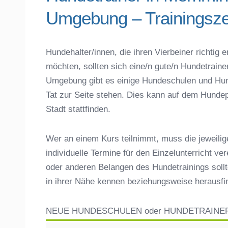
Telefonnummer
Umgebung – Trainingsze
Das macht einen guten Hundetrainer aus
Hundeführerschein für die Region Untera
Hundetrainer Ausbildung in Memmingerbe
Hundehalter/innen, die ihren Vierbeiner richti
Hundezubehör für das Training und Hund
möchten, sollten sich eine/n gute/n Hundetrain
Preisvergleich der Hundeschulen in Me
Umgebung gibt es einige Hundeschulen und Hun
Hundeschulen vs. Hundesportvereine i
Tat zur Seite stehen. Dies kann auf dem Hundep
So findet man den richtigen Hundetrain
Stadt stattfinden.
Darum lohnt sich der Besuch einer Hund
Wer an einem Kurs teilnimmt, muss die jeweilig
individuelle Termine für den Einzelunterricht ve
oder anderen Belangen des Hundetrainings sollt
in ihrer Nähe kennen beziehungsweise herausf
NEUE HUNDESCHULEN oder HUNDETRAINE