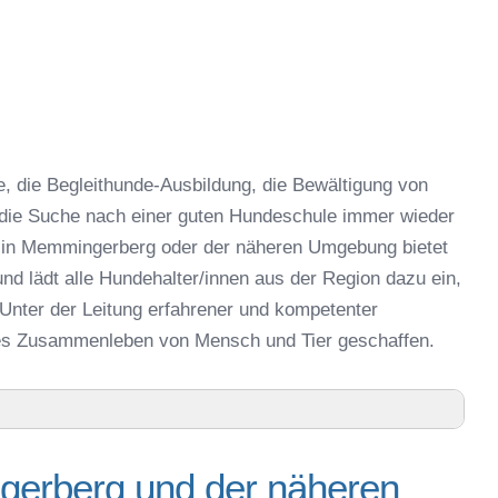
 die Begleithunde-Ausbildung, die Bewältigung von
 die Suche nach einer guten Hundeschule immer wieder
 in Memmingerberg oder der näheren Umgebung bietet
d lädt alle Hundehalter/innen aus der Region dazu ein,
Unter der Leitung erfahrener und kompetenter
hes Zusammenleben von Mensch und Tier geschaffen.
bung
gerberg und der näheren
 näheren Umgebung – Trainingszeiten und