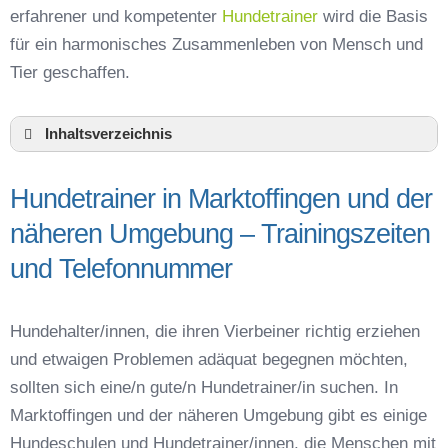
erfahrener und kompetenter
Hundetrainer
wird die Basis
für ein harmonisches Zusammenleben von Mensch und
Tier geschaffen.
Inhaltsverzeichnis
Hundeschule Marktoffingen und Umgebung
Hundetrainer in Marktoffingen und der
Hundetrainer in Marktoffingen und der näheren
Umgebung – Trainingszeiten und
näheren Umgebung – Trainingszeiten
Telefonnummer
und Telefonnummer
Das macht einen guten Hundetrainer aus
Hundeführerschein für die Region Donau-Ries –
Online-Test
Hundehalter/innen, die ihren Vierbeiner richtig erziehen
Hundetrainer Ausbildung in Marktoffingen oder
und etwaigen Problemen adäquat begegnen möchten,
online
sollten sich eine/n gute/n Hundetrainer/in suchen. In
Hundezubehör für das Training und
Marktoffingen und der näheren Umgebung gibt es einige
Hundespielzeug zur Beschäftigung
Hundeschulen und Hundetrainer/innen, die Menschen mit
Preisvergleich der Hundeschulen in