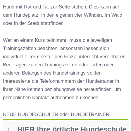
Marktoffingen
Hund mit Rat und Tat zur Seite stehen. Dies kann auf
Hundeschulen vs. Hundesportvereine in
dem Hundeplatz, in den eigenen vier Wänden, im Wald
Marktoffingen
oder in der Stadt stattfinden.
So findet man den richtigen Hundetrainer in
Marktoffingen
Wer an einem Kurs teilnimmt, muss die jeweiligen
Darum lohnt sich der Besuch einer
Trainingszeiten beachten, ansonsten lassen sich
Hundeschule
individuelle Termine für den Einzelunterricht vereinbaren.
Bei Fragen zu den Trainingszeiten oder -orten oder
anderen Belangen des Hundetrainings sollten
Interessierte die Telefonnummern der Hundetrainer in
ihrer Nähe kennen beziehungsweise herausfinden, um
persönlichen Kontakt aufnehmen zu können.
NEUE HUNDESCHULEN oder HUNDETRAINER
HIER Ihre örtliche Hundeschule