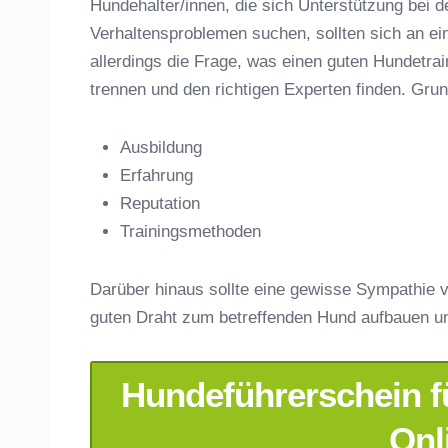
Hundehalter/innen, die sich Unterstützung bei d
Verhaltensproblemen suchen, sollten sich an ei
Name der Hundeschule
*
allerdings die Frage, was einen guten Hundet
trennen und den richtigen Experten finden. Gru
Ausbildung
Erfahrung
Anschrift
Reputation
Trainingsmethoden
Darüber hinaus sollte eine gewisse Sympathie v
guten Draht zum betreffenden Hund aufbauen u
Hundeführerschein fü
E-Mail-Adresse
*
Onl