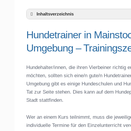
Inhaltsverzeichnis
Hundeschule Mainstockheim und Umge
Hundetrainer in Mainsto
Hundetrainer in Mainstockheim und der 
Telefonnummer
Umgebung – Trainingsze
Das macht einen guten Hundetrainer aus
Hundeführerschein für die Region Kitzin
Hundetrainer Ausbildung in Mainstockhei
Hundehalter/innen, die ihren Vierbeiner richti
Hundezubehör für das Training und Hund
möchten, sollten sich eine/n gute/n Hundetrain
Preisvergleich der Hundeschulen in Mai
Umgebung gibt es einige Hundeschulen und Hun
Hundeschulen vs. Hundesportvereine in
Tat zur Seite stehen. Dies kann auf dem Hundep
So findet man den richtigen Hundetraine
Stadt stattfinden.
Darum lohnt sich der Besuch einer Hund
Wer an einem Kurs teilnimmt, muss die jeweilig
individuelle Termine für den Einzelunterricht ve