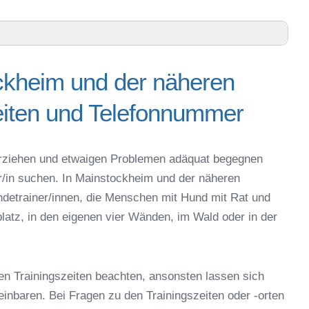
bung
ckheim und der näheren
näheren Umgebung – Trainingszeiten und
iten und Telefonnummer
gen – Online-Test
m oder online
g erziehen und etwaigen Problemen adäquat begegnen
espielzeug zur Beschäftigung
er/in suchen. In Mainstockheim und der näheren
nstockheim
detrainer/innen, die Menschen mit Hund mit Rat und
 Mainstockheim
latz, in den eigenen vier Wänden, im Wald oder in der
r in Mainstockheim
eschule
en Trainingszeiten beachten, ansonsten lassen sich
reinbaren. Bei Fragen zu den Trainingszeiten oder -orten