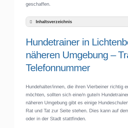
geschaffen.
Inhaltsverzeichnis
Hundeschule Lichtenberg (Oberfranken
Hundetrainer in Lichten
Hundetrainer in Lichtenberg (Oberfrank
Telefonnummer
näheren Umgebung – Tra
Das macht einen guten Hundetrainer aus
Hundeführerschein für die Region Hof – 
Telefonnummer
Hundetrainer Ausbildung in Lichtenberg 
Hundezubehör für das Training und Hund
Preisvergleich der Hundeschulen in Lich
Hundehalter/innen, die ihren Vierbeiner richti
möchten, sollten sich eine/n gute/n Hundetraine
Hundeschulen vs. Hundesportvereine in 
näheren Umgebung gibt es einige Hundeschulen
So findet man den richtigen Hundetrainer
Rat und Tat zur Seite stehen. Dies kann auf de
Darum lohnt sich der Besuch einer Hund
oder in der Stadt stattfinden.