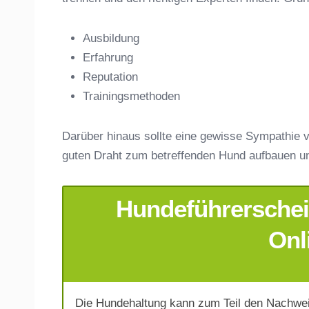
Ausbildung
Erfahrung
Anschrift
Reputation
Trainingsmethoden
Darüber hinaus sollte eine gewisse Sympathie v
guten Draht zum betreffenden Hund aufbauen u
Hundeführerschein
E-Mail-Adresse
*
Onl
Die Hundehaltung kann zum Teil den Nachwei
Telefonnummer
*