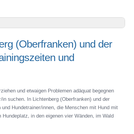
) und Umgebung
berg (Oberfranken) und der
en) und der näheren Umgebung – Trainingszeiten und
iningszeiten und
Online-Test
(Oberfranken) oder online
espielzeug zur Beschäftigung
tenberg (Oberfranken)
g erziehen und etwaigen Problemen adäquat begegnen
r/in suchen. In Lichtenberg (Oberfranken) und der
Lichtenberg (Oberfranken)
 und Hundetrainer/innen, die Menschen mit Hund mit
 in Lichtenberg (Oberfranken)
m Hundeplatz, in den eigenen vier Wänden, im Wald
eschule