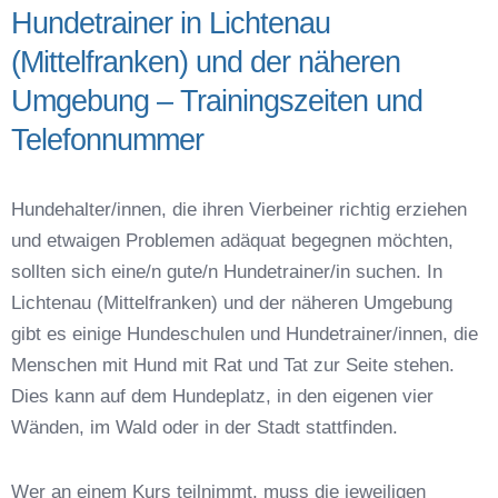
Umgebung
Hundetrainer in Lichtenau
Hundetrainer in Lichtenau (Mittelfranken) und
(Mittelfranken) und der näheren
der näheren Umgebung – Trainingszeiten und
Telefonnummer
Umgebung – Trainingszeiten und
Das macht einen guten Hundetrainer aus
Telefonnummer
Hundeführerschein für die Region Ansbach –
Online-Test
Hundetrainer Ausbildung in Lichtenau
Hundehalter/innen, die ihren Vierbeiner richtig erziehen
(Mittelfranken) oder online
und etwaigen Problemen adäquat begegnen möchten,
Hundezubehör für das Training und
sollten sich eine/n gute/n Hundetrainer/in suchen. In
Hundespielzeug zur Beschäftigung
Lichtenau (Mittelfranken) und der näheren Umgebung
Preisvergleich der Hundeschulen in Lichtenau
gibt es einige Hundeschulen und Hundetrainer/innen, die
(Mittelfranken)
Menschen mit Hund mit Rat und Tat zur Seite stehen.
Hundeschulen vs. Hundesportvereine in
Dies kann auf dem Hundeplatz, in den eigenen vier
Lichtenau (Mittelfranken)
Wänden, im Wald oder in der Stadt stattfinden.
So findet man den richtigen Hundetrainer in
Lichtenau (Mittelfranken)
Darum lohnt sich der Besuch einer
Wer an einem Kurs teilnimmt, muss die jeweiligen