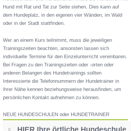
Hund mit Rat und Tat zur Seite stehen. Dies kann auf
Hundeschulen vs. Hundesportvereine in
Lauterhofen
dem Hundeplatz, in den eigenen vier Wänden, im Wald
So findet man den richtigen Hundetrainer in
oder in der Stadt stattfinden.
Lauterhofen
Darum lohnt sich der Besuch einer
Wer an einem Kurs teilnimmt, muss die jeweiligen
Hundeschule
Trainingszeiten beachten, ansonsten lassen sich
individuelle Termine für den Einzelunterricht vereinbaren.
Bei Fragen zu den Trainingszeiten oder -orten oder
anderen Belangen des Hundetrainings sollten
Interessierte die Telefonnummern der Hundetrainer in
ihrer Nähe kennen beziehungsweise herausfinden, um
persönlichen Kontakt aufnehmen zu können.
NEUE HUNDESCHULEN oder HUNDETRAINER
HIER Ihre örtliche Hundeschule