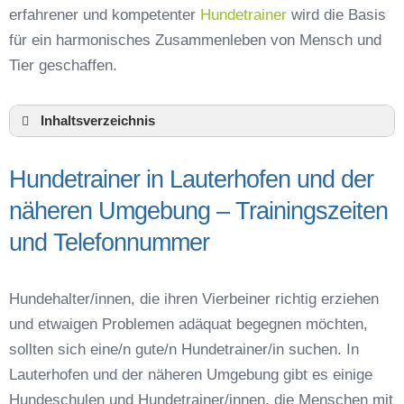
erfahrener und kompetenter
Hundetrainer
wird die Basis
für ein harmonisches Zusammenleben von Mensch und
Tier geschaffen.
Inhaltsverzeichnis
Hundeschule Lauterhofen und Umgebung
Hundetrainer in Lauterhofen und der
Hundetrainer in Lauterhofen und der näheren
Umgebung – Trainingszeiten und
näheren Umgebung – Trainingszeiten
Telefonnummer
und Telefonnummer
Das macht einen guten Hundetrainer aus
Hundeführerschein für die Region Neumarkt in
der Oberpfalz – Online-Test
Hundehalter/innen, die ihren Vierbeiner richtig erziehen
Hundetrainer Ausbildung in Lauterhofen oder
und etwaigen Problemen adäquat begegnen möchten,
online
sollten sich eine/n gute/n Hundetrainer/in suchen. In
Hundezubehör für das Training und
Lauterhofen und der näheren Umgebung gibt es einige
Hundespielzeug zur Beschäftigung
Hundeschulen und Hundetrainer/innen, die Menschen mit
Preisvergleich der Hundeschulen in Lauterhofen