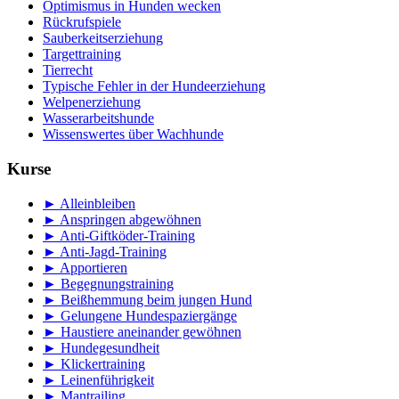
Optimismus in Hunden wecken
Rückrufspiele
Sauberkeitserziehung
Targettraining
Tierrecht
Typische Fehler in der Hundeerziehung
Welpenerziehung
Wasserarbeitshunde
Wissenswertes über Wachhunde
Kurse
► Alleinbleiben
► Anspringen abgewöhnen
► Anti-Giftköder-Training
► Anti-Jagd-Training
► Apportieren
► Begegnungstraining
► Beißhemmung beim jungen Hund
► Gelungene Hundespaziergänge
► Haustiere aneinander gewöhnen
► Hundegesundheit
► Klickertraining
► Leinenführigkeit
► Mantrailing