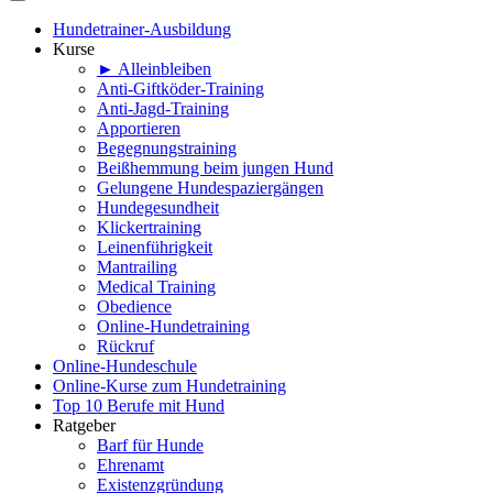
Hundetrainer-Ausbildung
Kurse
► Alleinbleiben
Anti-Giftköder-Training
Anti-Jagd-Training
Apportieren
Begegnungstraining
Beißhemmung beim jungen Hund
Gelungene Hundespaziergängen
Hundegesundheit
Klickertraining
Leinenführigkeit
Mantrailing
Medical Training
Obedience
Online-Hundetraining
Rückruf
Online-Hundeschule
Online-Kurse zum Hundetraining
Top 10 Berufe mit Hund
Ratgeber
Barf für Hunde
Ehrenamt
Existenzgründung