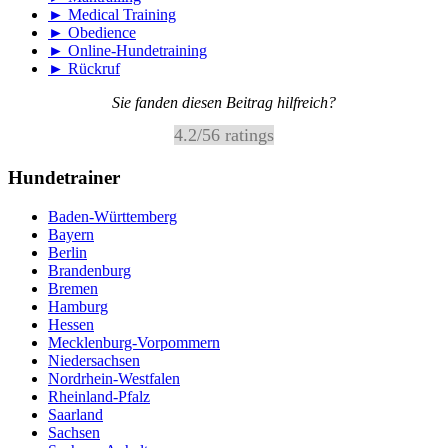
► Medical Training
► Obedience
► Online-Hundetraining
► Rückruf
Sie fanden diesen Beitrag hilfreich?
4.2
/
5
6
ratings
Hundetrainer
Baden-Württemberg
Bayern
Berlin
Brandenburg
Bremen
Hamburg
Hessen
Mecklenburg-Vorpommern
Niedersachsen
Nordrhein-Westfalen
Rheinland-Pfalz
Saarland
Sachsen